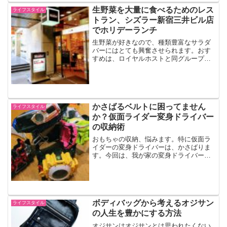
生野菜を大量に食べるためのレス
ライフスタイル
トラン、シズラー新宿三井ビル店
でホリデーランチ
生野菜が好きなので、種類豊富なサラダ
バーにはとても興奮させられます。おす
すめは、ロイヤルホストと同グループの
『シズラー（Sizzler）』休日に家族でシ
ズラー新宿三井ビル店に行ってきまし
た。（↑シズラー新宿三井ビル店の入り
口。1974年に完...
かさばるベルトに困ってません
ライフスタイル
か？仮面ライダー変身ドライバー
の収納術
おもちゃの収納、悩みます。特に仮面ラ
イダーの変身ドライバーは、かさばりま
す。今回は、我が家の変身ドライバー収
納方法を紹介します。
ボディバッグから考えるオジサン
ライフスタイル
の人生を豊かにする方法
オジサンはオジサンとは思われたくない