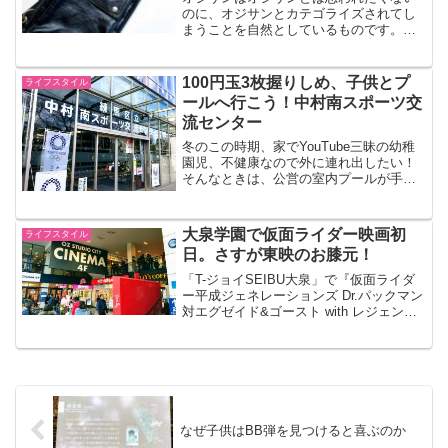
のに、オジサンとカテゴライズされてし
まうことを自然としているものです。若
い人に無理やり寄せる必要はないけれ
ど、いろんなものに無関心になってしま
うのは楽しくないし、人生もったいない
100円玉3枚握りしめ、子供とプ
ライフスタイル
です。（↑見よ！これが「オ...
ールへ行こう！中村南スポーツ交
流センター
冬のこの時期、家でYouTube三昧の幼稚
園児、不健康なので外に連れ出したい！
そんなときは、公営の室内プールが手軽
でおすすめです。中野区ノーザン地区在
住の私は、おとなり練馬区の「中村南ス
ポーツ交流センター」をよく使っていま
大泉学園で仮面ライダー映画初
ライフスタイル
す。今回は自転車で...
日。さすが東映のお膝元！
「T-ジョイSEIBU大泉」で『仮面ライダ
ー平成ジェネレーションズ Dr.パックマン
対エグゼイド&ゴースト with レジェンド
ライダー』（タイトル長っ！）を観てき
ました。前日にオンラインでチケット予
約して、午後の回を観てきましたが、混
んで...
なぜ子供はBB弾を見つけると喜ぶのか