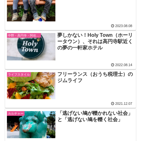
2023.08.08
夢しかない！Holy Town（ホーリ
中野・高円寺・阿佐ヶ谷
ータウン）、それは高円寺駅近く
の夢の一軒家ホテル
2022.08.14
フリーランス（おうち税理士）の
ライフスタイル
ジムライフ
2021.12.07
「逃げない鳩が轢かれない社会」
カルチャー
と「逃げない鳩を轢く社会」