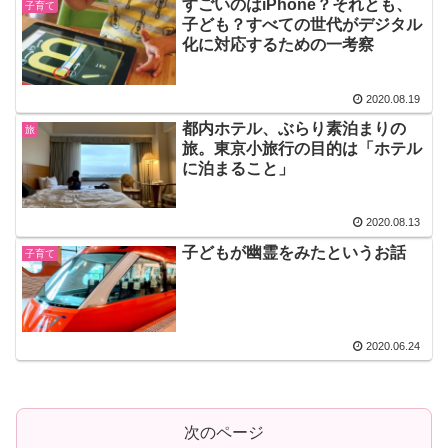
すごいのはiPhone？それとも、
子育て
子ども？すべての世代がデジタル
化に対応するための一考察
2020.08.19
都内ホテル、ぶらり素泊まりの
旅
旅。東京小旅行の目的は「ホテル
に泊まること」
2020.08.13
子どもが幽霊をみたというお話
子育て
2020.06.24
次のページ