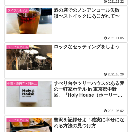
2021.11.22
酒の席でのノンアンコール失敗
ライフスタイル
談〜ストイックにあこがれて〜
2021.11.05
ロックなセッティングをしよう
ライフスタイル
2021.10.29
すべり台やツリーハウスのある夢
中野・高円寺・阿佐ヶ谷
の一軒家ホテル in 東京都中野
区。『Holy House（ホーリーハ
ウス）』
2021.05.02
贅沢を記録せよ！確実に幸せにな
ライフスタイル
れる方法の見つけ方