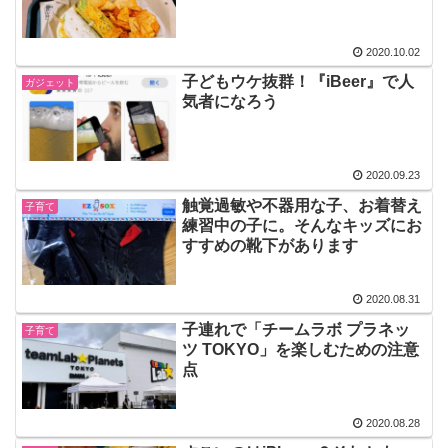
2020.10.02
子どもウケ抜群！『iBeer』で人
ガジェット
気者になろう
2020.09.23
触覚過敏や不器用な子、お着替え
子育て
練習中の子に。そんなキッズにお
すすめの靴下があります
2020.08.31
子連れで「チームラボ プラネッ
子育て
ツ TOKYO」を楽しむための注意
点
2020.08.28