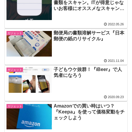
書類をスキャン。ITが得意じゃな
いお客様にオススメなスキャンア
プリ
2022.05.26
郵便局の書類溶解サービス『日本
ガジェット
郵便の紙のリサイクル』
2021.11.04
子どもウケ抜群！『iBeer』で人
ガジェット
気者になろう
2020.09.23
Amazonでの買い時はいつ？
ガジェット
『Keepa』を使って価格変動をチ
ェックしよう