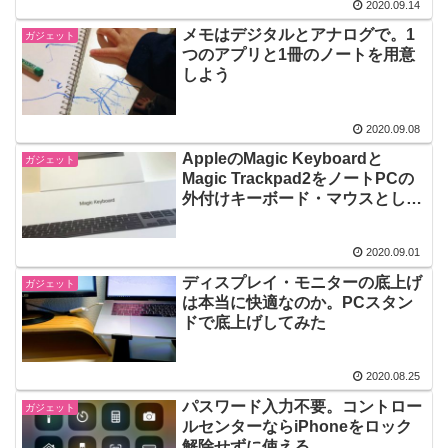
2020.09.14
メモはデジタルとアナログで。1
ガジェット
つのアプリと1冊のノートを用意
しよう
2020.09.08
AppleのMagic Keyboardと
ガジェット
Magic Trackpad2をノートPCの
外付けキーボード・マウスとして
買ってみた
2020.09.01
ディスプレイ・モニターの底上げ
ガジェット
は本当に快適なのか。PCスタン
ドで底上げしてみた
2020.08.25
パスワード入力不要。コントロー
ガジェット
ルセンターならiPhoneをロック
解除せずに使える