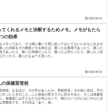
2024.06.14
ってくれるメモと決断するためメモ。メモがもたら
2つの効果
もメモっておく。そう紙に書いて壁に貼っておいてもいいかもしれませ
困った内容をその都度メモる例えば、困ったお客様であったり、困った
員であったり、困った同僚だったり、困った上司だったり、困ったご近
んだったり。困ったなぁ〜と思った...
2020.09.16
人の保健室登校
室登校、なるほど、その手があったか。登校拒否、その前に先日、子の
に行ったときのこと。ふと校舎の窓ガラスに目をやると、そこは保健室
た。保健室には子どもたちが何人かいて、朝だというのになにやらにぎ
な雰囲気です。その日は「あー、保...