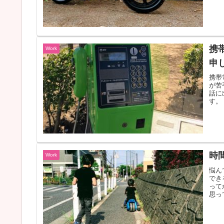
携
Work
申
携帯
が苦
話に
す。
時
Work
悩ん
でき
って
思っ