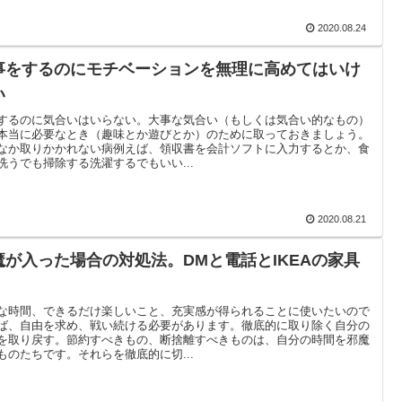
2020.08.24
事をするのにモチベーションを無理に高めてはいけ
い
するのに気合いはいらない。大事な気合い（もしくは気合い的なもの）
本当に必要なとき（趣味とか遊びとか）のために取っておきましょう。
なか取りかかれない病例えば、領収書を会計ソフトに入力するとか、食
洗うでも掃除する洗濯するでもいい...
2020.08.21
魔が入った場合の対処法。DMと電話とIKEAの家具
な時間、できるだけ楽しいこと、充実感が得られることに使いたいので
ば、自由を求め、戦い続ける必要があります。徹底的に取り除く自分の
を取り戻す。節約すべきもの、断捨離すべきものは、自分の時間を邪魔
ものたちです。それらを徹底的に切...