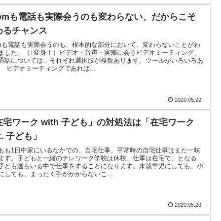
oomも電話も実際会うのも変わらない、だからこそ
わるチャンス
omも電話も実際会うのも、根本的な部分において、変わらないことがわ
ました。（↑変身！）ビデオ・音声・実際に会うビデオミーティング、
通話については、それぞれ選択肢が複数あります。ツールがいろいろあ
、 ビデオミーティングであれば...
2020.05.22
在宅ワーク with 子ども」の対処法は「在宅ワーク
at. 子ども」
もも1日中家にいるなかでの、自宅仕事。平常時の自宅仕事はまた一味
ます。子どもと一緒のテレワーク学校は休校、仕事は在宅で、となる
子ども達もいる中で仕事をすることになります。未就学児にしても、小
にしても、まったく手がかからないこ...
2020.05.20