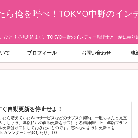
たら俺を呼べ！TOKYO中野のイン
、ひとりで抱え込まず、TOKYO中野のインディー税理士と一緒に乗り越
いて
プロフィール
お問い合わせ
執
すぐ自動更新を停止せよ！
いたら増えていたWebサービスなどのサブスク契約。一度ちゃんと見直
みましょう。年額払いの自動更新をオフにする精神衛生上、年額プラン
動更新はオフにしておきたいものです。忘れないように更新日を
ogleカレンダーに登録したり、TO...