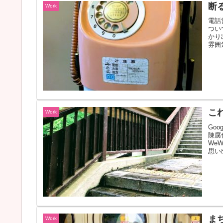
断
Work
電話
つい
かり
雰囲
こ
Work
Go
陳腐
We
思い出
ま
Work