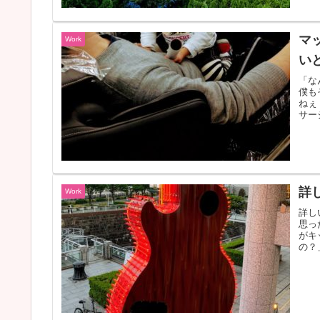
マ
Work
い
「な
僕も
ねぇ
サー
詳
Work
詳し
思っ
がキ
の？