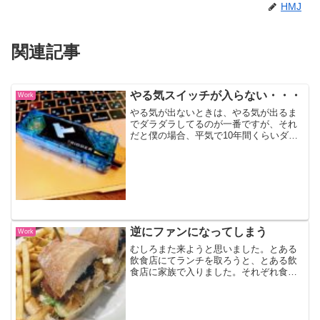
HMJ
関連記事
やる気スイッチが入らない・・・
Work
やる気が出ないときは、やる気が出るま
でダラダラしてるのが一番ですが、それ
だと僕の場合、平気で10年間くらいダラ
ダラしてしまうので、なんらかのトリガ
ーが必要です。やる気が出ない・・・や
る気を引き起こすための引き金、英語で
言うと、トリガー。ヒー...
逆にファンになってしまう
Work
むしろまた来ようと思いました。とある
飲食店にてランチを取ろうと、とある飲
食店に家族で入りました。それぞれ食事
を注文。ところが、私と妻の食事が来て
も子供の料理がなかなか来ません。子供
は妻のサンドイッチの付け合せのポテト
などをつまみ食いしていた...