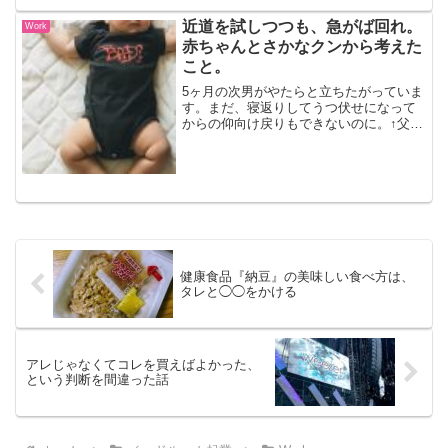
となりました。そこからの復活劇。日本
は、一応「先進国」と言われるまでに。
近道を試しつつも、急がば回れ。
Work
いろいろな意見や妄想があ...
赤ちゃんとさかなクンから考えた
こと。
5ヶ月の次男がやたらと立ちたがっていま
す。まだ、寝返りしてうつ伏せになって
からの仰向け戻りもできないのに。↑父親
似の太い太もも赤ちゃんは決まった段階
を踏んで歩くようになる通常、赤ちゃん
は決まった段階を踏んで歩けるようにと
なっていきます。大き...
健康食品『納豆』の美味しい食べ方は、
タレと◯◯をかける
アレじゃなくてコレを買えばよかった、
という判断を間違った話