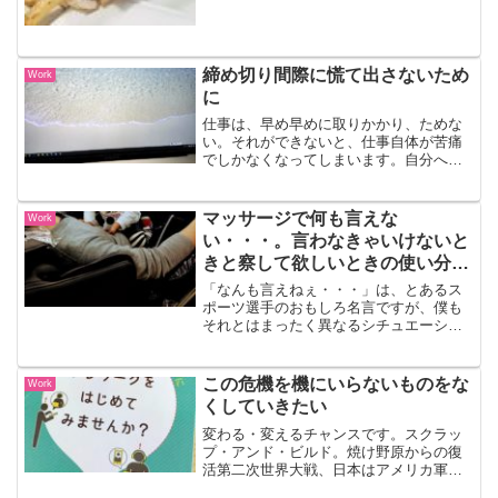
締め切り間際に慌て出さないため
Work
に
仕事は、早め早めに取りかかり、ためな
い。それができないと、仕事自体が苦痛
でしかなくなってしまいます。自分への
戒めとして書きます。今でしょ。いつや
るの？と聞かれたら、きっとそう答えて
しまうでしょう。今やってしまうのが、
マッサージで何も言えな
Work
一番ラクです。明日じゃな...
い・・・。言わなきゃいけないと
きと察して欲しいときの使い分け
について
「なんも言えねぇ・・・」は、とあるス
ポーツ選手のおもしろ名言ですが、僕も
それとはまったく異なるシチュエーショ
ンではありますが、なんも言えね
ぇ・・・マッサージでの強さ加減、なぜ
僕はリクエストできないのかマッサージ
この危機を機にいらないものをな
Work
に行くと、マッサージ師の方に、...
くしていきたい
変わる・変えるチャンスです。スクラッ
プ・アンド・ビルド。焼け野原からの復
活第二次世界大戦、日本はアメリカ軍に
よる大規模な無差別爆撃により焼け野原