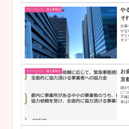
や
フリーランス・個人事業主
そ
仕事
かな
ぞと
ダメ
お
フリーランス・個人事業主
京
国が
につ
不確
金は