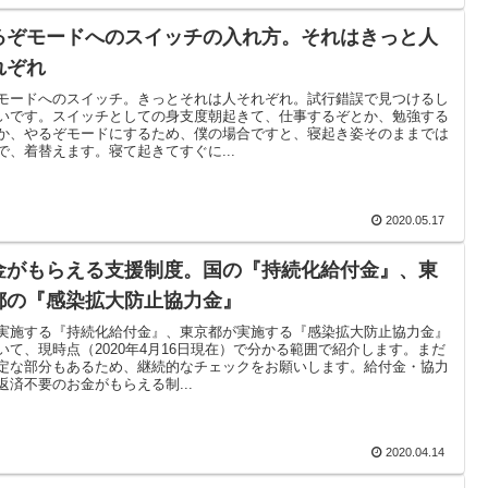
るぞモードへのスイッチの入れ方。それはきっと人
れぞれ
モードへのスイッチ。きっとそれは人それぞれ。試行錯誤で見つけるし
いです。スイッチとしての身支度朝起きて、仕事するぞとか、勉強する
か、やるぞモードにするため、僕の場合ですと、寝起き姿そのままでは
で、着替えます。寝て起きてすぐに...
2020.05.17
金がもらえる支援制度。国の『持続化給付金』、東
都の『感染拡大防止協力金』
実施する『持続化給付金』、東京都が実施する『感染拡大防止協力金』
いて、現時点（2020年4月16日現在）で分かる範囲で紹介します。まだ
定な部分もあるため、継続的なチェックをお願いします。給付金・協力
返済不要のお金がもらえる制...
2020.04.14