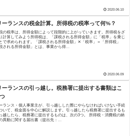
2020.06.10
リーランスの税金計算。所得税の税率って何%？
税の税率は、所得金額によって段階的に上がっていきます。所得税をざ
り計算してみよう所得税は、「課税される所得金額」に「税率」を乗じ
とで求められます。「課税される所得金額」✕「税率」＝「所得税」
税される所得金額」とは、事業から得...
2020.06.09
リーランスの引っ越し。税務署に提出する書類はこ
3つ
ーランス・個人事業主が、引っ越しした際にやらなければいけない手続
ついて、税金面を中心に解説します。引っ越したら税務署に提出するも
っ越したら、税務署に提出するものは、次の3つ。 所得税・消費税の納
の異動に関する届出書（提出先：...