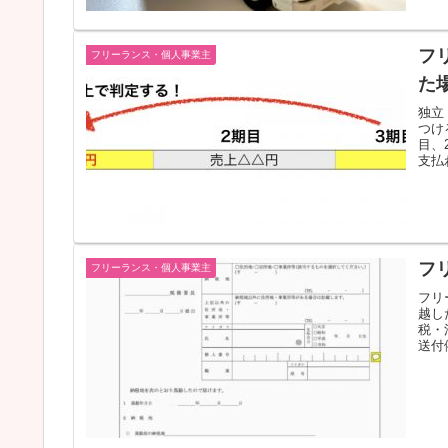
フ
フリーランス・個人事業主
た
独立
つけ
目、
支払
フ
フリーランス・個人事業主
フリ
越し
税・
送付