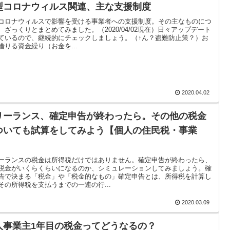
型コロナウィルス関連、主な支援制度
コロナウィルスで影響を受ける事業者への支援制度。その主なものにつ
、ざっくりとまとめてみました。（2020/04/02現在）日々アップデート
ているので、継続的にチェックしましょう。（↑ん？盗難防止策？）お
借りる資金繰り（お金を...
2020.04.02
リーランス、確定申告が終わったら。その他の税金
ついても試算をしてみよう【個人の住民税・事業
】
ーランスの税金は所得税だけではありません。確定申告が終わったら、
税金がいくらくらいになるのか、シミュレーションしてみましょう。確
告で決まる「税金」や「税金的なもの」確定申告とは、所得税を計算し
その所得税を支払うまでの一連の行...
2020.03.09
人事業主1年目の税金ってどうなるの？