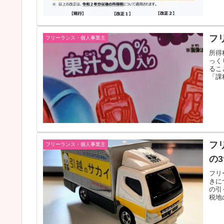
フ
フリーランス・個人事業主
所得
っく
るこ
「課
フ
フリーランス・個人事業主
の
フリ
きに
の引
税地