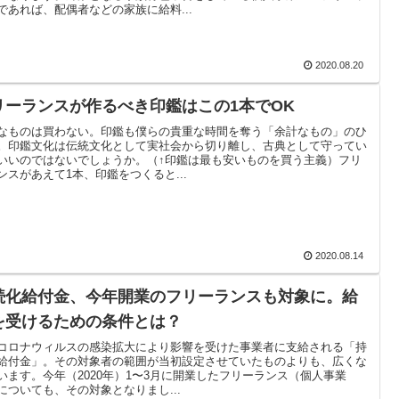
であれば、配偶者などの家族に給料...
2020.08.20
リーランスが作るべき印鑑はこの1本でOK
なものは買わない。印鑑も僕らの貴重な時間を奪う「余計なもの」のひ
。印鑑文化は伝統文化として実社会から切り離し、古典として守ってい
いいのではないでしょうか。（↑印鑑は最も安いものを買う主義）フリ
ンスがあえて1本、印鑑をつくると...
2020.08.14
続化給付金、今年開業のフリーランスも対象に。給
を受けるための条件とは？
コロナウィルスの感染拡大により影響を受けた事業者に支給される「持
給付金」。その対象者の範囲が当初設定させていたものよりも、広くな
います。今年（2020年）1〜3月に開業したフリーランス（個人事業
についても、その対象となりまし...