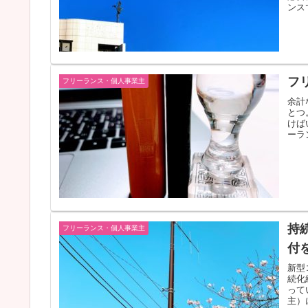
ンス
フ
フリーランス・個人事業主
余計
とつ
けば
ーラ
持
フリーランス・個人事業主
付
新型
続化
って
主）