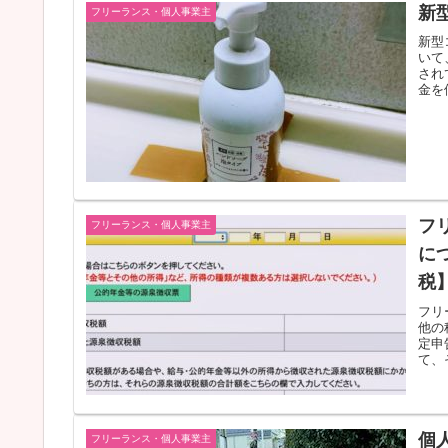
新
フリーランス・個人事業主
新型
いて
され
金を
フ
フリーランス・個人事業主
に
税
フリ
他の
定申
て、
個
フリーランス・個人事業主