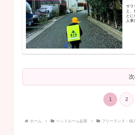
サラ
と、
とに
人事
次
1
2
ホーム
ベッドルーム起業
フリーランス・個