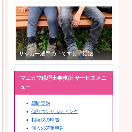
サッカー選手の「ですし」話法
マエカワ税理士事務所 サービスメニ
ュー
顧問契約
個別コンサルティング
相続税の申告
個人の確定申告