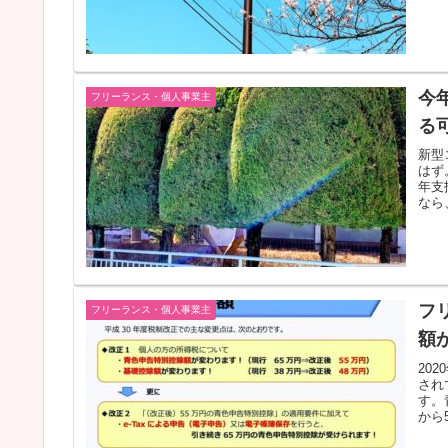
今
フリーランス・個人事業主
る
新型
はず
年支
なら
フ
フリーランス・個人事業主
額
20
され
す。
から