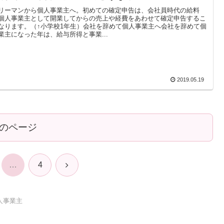
リーマンから個人事業主へ。初めての確定申告は、会社員時代の給料
個人事業主として開業してからの売上や経費をあわせて確定申告するこ
なります。（↑小学校1年生）会社を辞めて個人事業主へ会社を辞めて個
業主になった年は、給与所得と事業...
2019.05.19
のページ
次
…
4
へ
人事業主