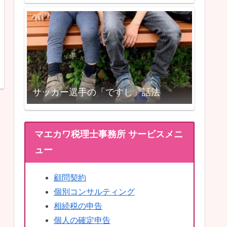
サッカー選手の「ですし」話法
マエカワ税理士事務所 サービスメニ
ュー
顧問契約
個別コンサルティング
相続税の申告
個人の確定申告