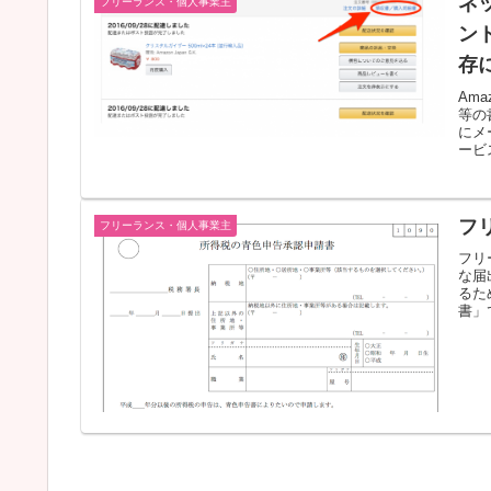
ネ
フリーランス・個人事業主
ン
存
Am
等の
にメ
ービ
フ
フリーランス・個人事業主
フリ
な届
るた
書」