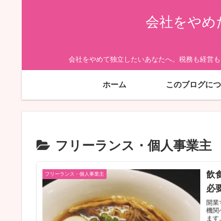
会社をやめ
会社をやめて独立したいあなたへ。税務も経営も
ホーム
このブログにつ
フリーランス・個人事業主
飲
フリーランス・個人事業主
必
開業
機関
ます