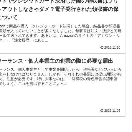
ットでクレジットカード決済した際の領収書はプリ
トアウトしなきゃダメ？電子発行された領収書の保
について
azonで商品を購入（クレジットカード決済）した場合、納品書や領収書
書類が入っていないことが多くなりました。領収書は注文・決済と同時
ールで送られてきます。あるいは、Amazonのサイトの「アカウントサ
ス」→「注文履歴」にある...
2016.11.10
リーランス・個人事業主の創業の際に必要な届出
ーランス、個人事業主として事業を開始したら、税務署などにいろいろ
出をしなければなりません。しかも、それぞれの書類には提出期限があ
め、注意が必要です。特に大事なのは、「所得税の青色申告承認申請
でしょう。これを提出することによっ...
2016.11.05