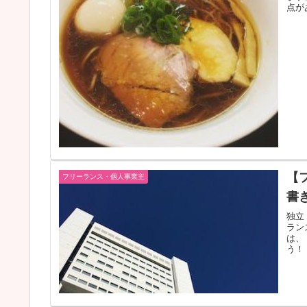
点が
【
フリーランス・個人事業主
書
独立
ラン
は、
う！