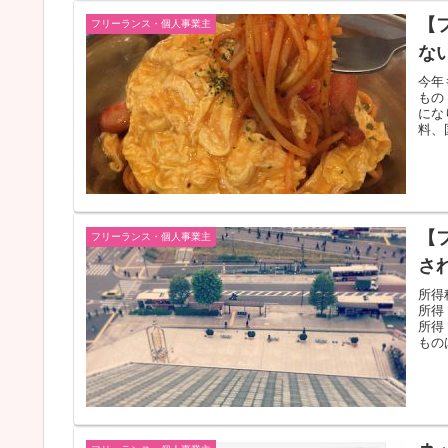
【
フリーランス・個人事業主
な
今年
もの
にな
料、
【
フリーランス・個人事業主
さ
所得
所得
所得
もの