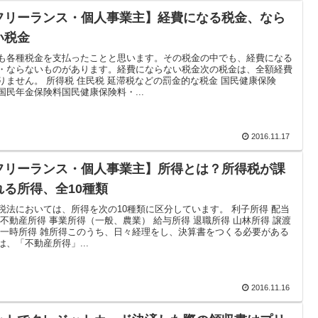
フリーランス・個人事業主】経費になる税金、なら
い税金
も各種税金を支払ったことと思います。その税金の中でも、経費になる
・ならないものがあります。経費にならない税金次の税金は、全額経費
りません。 所得税 住民税 延滞税などの罰金的な税金 国民健康保険
国民年金保険料国民健康保険料・...
2016.11.17
フリーランス・個人事業主】所得とは？所得税が課
れる所得、全10種類
税法においては、所得を次の10種類に区分しています。 利子所得 配当
 不動産所得 事業所得（一般、農業） 給与所得 退職所得 山林所得 譲渡
 一時所得 雑所得このうち、日々経理をし、決算書をつくる必要がある
は、「不動産所得」...
2016.11.16