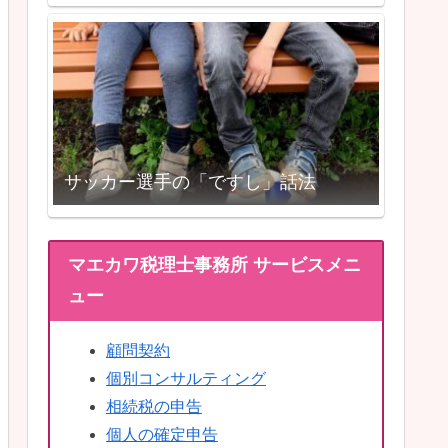
サッカー選手の「ですし」話法
マエカワ税理士事務所 サービスメニ
ュー
顧問契約
個別コンサルティング
相続税の申告
個人の確定申告