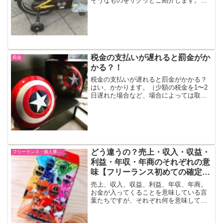
そうなものをサクッとご紹介します。
（当事務所では補助金申請の代行もやっ
てます。宣伝！）（↑補助輪）ものづくり
補助金ものづくり補助金、またの名を
「ものづくり・商業・サービ...
税金の支払いが遅れると罰金がか
税金
かる？！
税金の支払いが遅れると罰金がかかる？
はい、かかります。（少額の税金を1〜2
日遅れた場合など、場合によっては取ら
れないこともあります。）（↓新宿小田急
百貨店にて。実物大のキャプテン・アメ
リカの盾が売っていました。）Hidekazu
Maeka...
どう違うの？売上・収入・収益・
フリーランス・個人事業主
利益・年収・年商のそれぞれの意
味【フリーランス初めての確定申
告】
売上、収入、収益、利益、年収、年商。
お金が入ってくることを意味している言
葉たちですが、それぞれ何を意味してい
るのか、さらっとまとめてみました。（↑
捨てられないお年玉袋があります。僕を