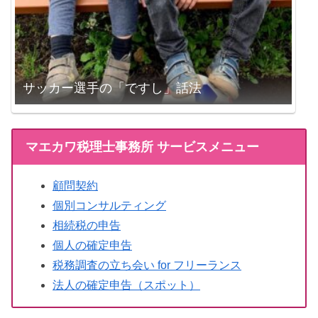
サッカー選手の「ですし」話法
マエカワ税理士事務所 サービスメニュー
顧問契約
個別コンサルティング
相続税の申告
個人の確定申告
税務調査の立ち会い for フリーランス
法人の確定申告（スポット）