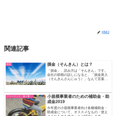
HMJ
関連記事
損金（そんきん）とは？
税金
「損金」、読み方は「そんきん」です。
会社の節税の話しになると、「損金算入
（そんきんさんにゅう）」なんて言葉を
よく耳にすると思います。そんきんと
は？「損金」は、法人税の専門用語で
す。法人税における経費のことをいいま
す。その決算書における経費と...
小規模事業者のための補助金・助
フリーランス・個人事業主
成金2019
今年度の小規模事業者向け各種補助金・
助成金について、オススメなもの・使え