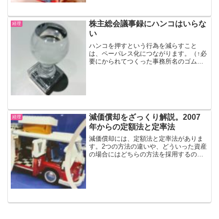
再び特撮の道に引きずり込んだ張本人、
トッキュウジャー。名作...
株主総会議事録にハンコはいらな
経理
い
ハンコを押すという行為を減らすこと
は、ペーパレス化につながります。（↑必
要にかられてつくった事務所名のゴム
印。本当に必要だったのだろう
か・・・）株主総会議事録にハンコはい
らない株式会社であれば、形式上、定時
株主総会を開く必要があります。決算...
減価償却をざっくり解説。2007
経理
年からの定額法と定率法
減価償却には、定額法と定率法がありま
す。2つの方法の違いや、どういった資産
の場合にはどちらの方法を採用するのか
等について、ざっくり簡単に解説しま
す。（耐用年数、自動車は6年、軽自動車
は4年です）2007年（平成19年）4月1日
以後に購入した...