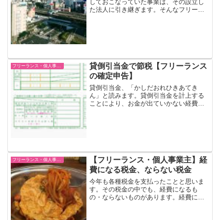
しておこなっていた事業は、その設立し
た法人に引き継ぎます。そんなフリーラ
ンスの法人化ですが、一体どのようなメ
リットがあるのでしょうか？また、法人
化するのに最適なタイミングはいつなの
でしょうか？
貸倒引当金で節税【フリーランス
フリーランス・個人事業主
の確定申告】
貸倒引当金、「かしだおれひきあてき
ん」と読みます。貸倒引当金を計上する
ことにより、お金が出ていかない経費を
作ることができます。貸倒引当金を計上
するための条件貸倒引当金の計上は、青
色申告の特典となるため、青色申告承認
申請書を提出していることが...
【フリーランス・個人事業主】経
フリーランス・個人事業主
費になる税金、ならない税金
今年も各種税金を支払ったことと思いま
す。その税金の中でも、経費になるも
の・ならないものがあります。経費にな
らない税金次の税金は、全額経費になり
ません。 所得税 住民税 延滞税などの罰