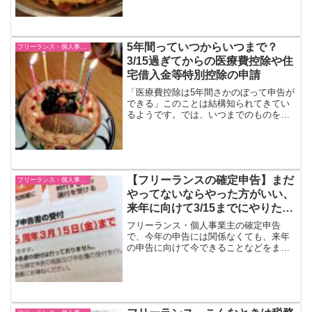
金的な税金 国民健康保険料、国民年金保
険料国民健康保険料・...
5年間っていつからいつまで？
フリーランス・個人事業主
3/15過ぎてからの医療費控除や住
宅借入金等特別控除の申請
「医療費控除は5年間さかのぼって申告が
できる」このことは結構知られてきてい
るようです。では、いつまでのものをい
つまでに申告すればいいのでしょうか？
次の2つのケースにわけて説明します。
過去に一度も確定申告をしていない場合
過去に確定申告をし...
【フリーランスの確定申告】まだ
フリーランス・個人事業主
やってないならやった方がいい、
来年に向けて3/15までにやりたい
こと
フリーランス・個人事業主の確定申告
で、今年の申告には関係なくても、来年
の申告に向けて今できることなどをまと
めてみました。今年の申告でまだ間に合
うこと「振替納税」（ふりかえのうぜ
い）という制度があります。これは、あ
らかじめ申請しておけば、所得...