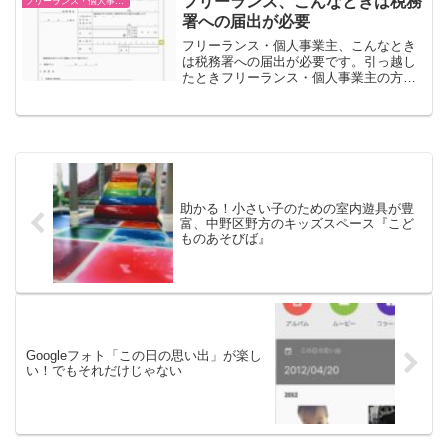
フリーランス、こんなときは税務
フリーランス・個人事業主
署への届出が必要
フリーランス・個人事業主、こんなとき
は税務署への届出が必要です。引っ越し
たときフリーランス・個人事業主の方
が、引っ越したときは、 所得税・消費税
の納税地の異動に関する届出書 預貯金口
座振替依頼書兼納付書送付依頼書（※振
替納税の依頼書のことで...
助かる！小さい子のための室内遊具が豊
富、中野区野方のキッズスペース『こど
ものあそびば』
Googleフォト「この日の思い出」が楽し
い！でもそれだけじゃない