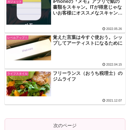
iPhoneの『メモ』アプリで紙の
ガジェット
書類をスキャン。ITが得意じゃな
いお客様にオススメなスキャンア
プリ
2022.05.26
覚えた言葉は今すぐ使おう。シッ
レベルアップ！
プしてアーティストになるために
2022.04.15
フリーランス（おうち税理士）の
ライフスタイル
ジムライフ
2021.12.07
次のページ