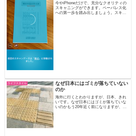
今やiPhoneだけで、充分なクオリティの
スキャニングができます。ペーパレス化
への第一歩を踏み出しましょう。スキャ
ナーいらずで、お手軽です。iPhoneアプ
リ『Scannable』でスキャンEvernote社か
ら出ているiPhoneアプリ『...
なぜ日本にはゴミが落ちていない
ライフスタイル
のか
海外に行くとわかりますが、日本、きれ
いです。なぜ日本にはゴミが落ちていな
いのかもう20年近く前になりますが、イ
ンドに行ったとき、街がすごくて驚きま
した。どうすごいかというと、歩道は半
端なくデカイ穴だらけの糞だらけ、野良
犬ならぬ野良牛が普通に...