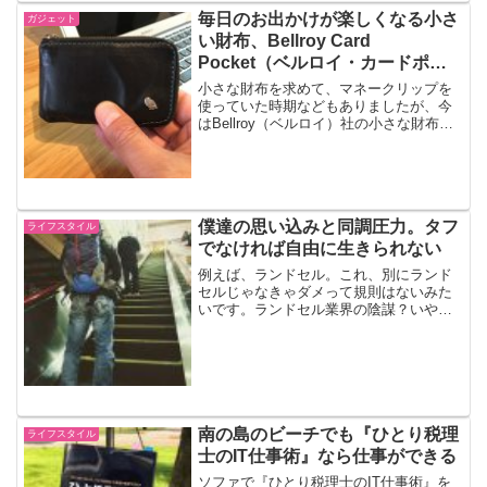
毎日のお出かけが楽しくなる小さ
ガジェット
い財布、Bellroy Card
Pocket（ベルロイ・カードポケ
ット）
小さな財布を求めて、マネークリップを
使っていた時期などもありましたが、今
はBellroy（ベルロイ）社の小さな財布に
落ち着いています。Bellroy社のラインナ
ップは、ミニマリストを目指している方
にもおすすめです。Bellroy Card ...
僕達の思い込みと同調圧力。タフ
ライフスタイル
でなければ自由に生きられない
例えば、ランドセル。これ、別にランド
セルじゃなきゃダメって規則はないみた
いです。ランドセル業界の陰謀？いや、
どうもそうではないようです。みんなも
そうだからという理由により、我々はラ
ンドセルを自らすすんで背負うのです。
ランドセルが痛いただでさ...
南の島のビーチでも『ひとり税理
ライフスタイル
士のIT仕事術』なら仕事ができる
ソファで『ひとり税理士のIT仕事術』を