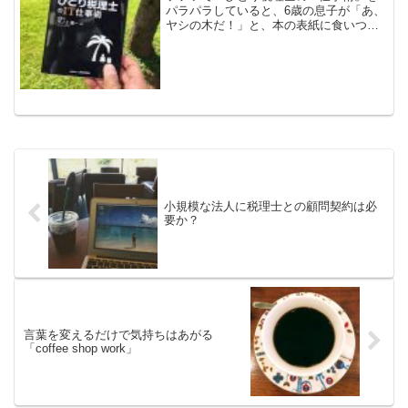
パラパラしていると、6歳の息子が「あ、
ヤシの木だ！」と、本の表紙に食いつき
ました。「ヤシの木の下で、パパがリュ
ックからパソコンを取り出して仕事して
るってわけね！」と息子。そのとおり！
彼は私の目指している...
小規模な法人に税理士との顧問契約は必
要か？
言葉を変えるだけで気持ちはあがる
「coffee shop work」