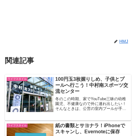
HMJ
関連記事
100円玉3枚握りしめ、子供とプ
ライフスタイル
ールへ行こう！中村南スポーツ交
流センター
冬のこの時期、家でYouTube三昧の幼稚
園児、不健康なので外に連れ出したい！
そんなときは、公営の室内プールが手軽
でおすすめです。中野区ノーザン地区在
住の私は、おとなり練馬区の「中村南ス
ポーツ交流センター」をよく使っていま
紙の書類とサヨナラ！iPhoneで
ライフスタイル
す。今回は自転車で...
スキャンし、Evernoteに保存