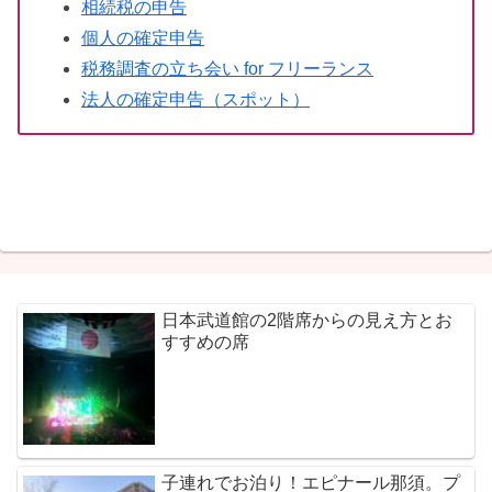
相続税の申告
個人の確定申告
税務調査の立ち会い for フリーランス
法人の確定申告（スポット）
日本武道館の2階席からの見え方とお
すすめの席
子連れでお泊り！エピナール那須。プ