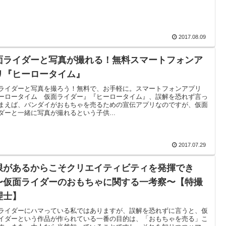
2017.08.09
面ライダーと写真が撮れる！無料スマートフォンア
リ『ヒーロータイム』
ライダーと写真を撮ろう！無料で、お手軽に。スマートフォンアプリ
ーロータイム 仮面ライダー』『ヒーロータイム』、誤解を恐れず言っ
まえば、バンダイがおもちゃを売るための宣伝アプリなのですが、仮面
ダーと一緒に写真が撮れるという子供...
2017.07.29
限があるからこそクリエイティビティを発揮でき
〜仮面ライダーのおもちゃに関する一考察〜【特撮
理士】
ライダーにハマっている私ではありますが、誤解を恐れずに言うと、仮
イダーという作品が作られている一番の目的は、「おもちゃを売る」こ