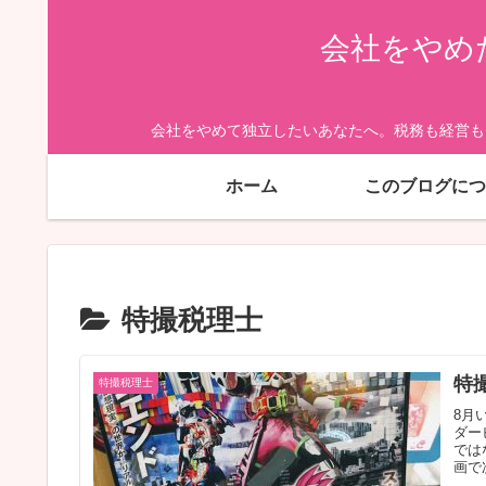
会社をやめ
会社をやめて独立したいあなたへ。税務も経営も
ホーム
このブログにつ
特撮税理士
特
特撮税理士
8月
ダー
では
画で