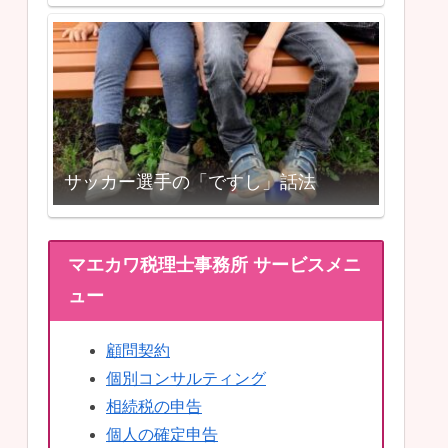
サッカー選手の「ですし」話法
マエカワ税理士事務所 サービスメニ
ュー
顧問契約
個別コンサルティング
相続税の申告
個人の確定申告