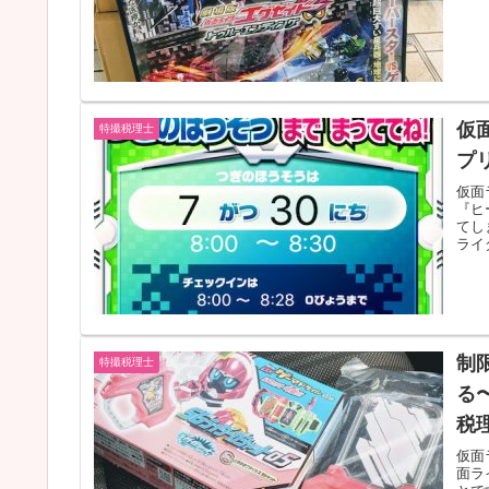
仮
特撮税理士
プ
仮面
『ヒ
てし
ライ
制
特撮税理士
る
税
仮面
面ラ