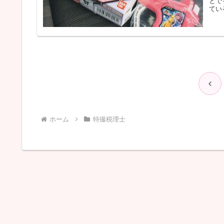
とで
てい
前
へ
ホーム
特撮税理士