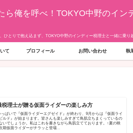
たら俺を呼べ！TOKYO中野のイン
、ひとりで抱え込まず、TOKYO中野のインディー税理士と一緒に乗り越
いて
プロフィール
お問い合わせ
執
撮税理士が贈る仮面ライダーの楽しみ方
いっぱいで『仮面ライダーエグゼイド』が終わり、9月からは『仮面ライ
ビルド』が始まります。皆さんも楽しみすぎて鳥肌立ちまくっているの
ないでしょうか。私はこれを書きながら鳥肌立てております。↑夏の映
次期仮面ライダーがチラッと登場...