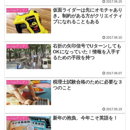
2017.06.15
仮面ライダーは先にオモチャあり
レベルアップ！
き。制約がある方がクリエイティ
ブになれることもある
2017.06.10
右折の矢印信号でUターンしても
レベルアップ！
OKになっていた！情報を入手す
るための手段を持つ
2017.06.07
税理士試験合格のために必要な３
レベルアップ！
つのこと
2017.05.19
新年の抱負、今年こそ英語を！
レベルアップ！