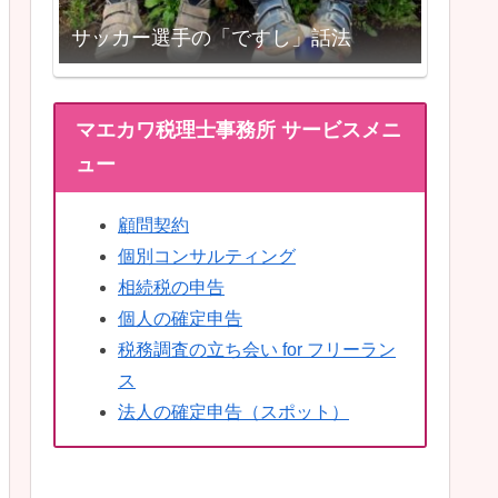
サッカー選手の「ですし」話法
マエカワ税理士事務所 サービスメニ
ュー
顧問契約
個別コンサルティング
相続税の申告
個人の確定申告
税務調査の立ち会い for フリーラン
ス
法人の確定申告（スポット）