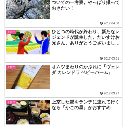
ついての一考察。やっぱり撮って
おきたい！
2017.04.08
ひとつの時代が終わり、新たなレ
子育て
ジェンドが誕生した。だいすけお
兄さん、ありがとうございまし
た！
2017.03.31
オムツまわりのかぶれに『ヴェレ
子育て
ダ カレンドラ ベビーバーム』
2017.03.27
上京した親をランチに連れて行く
子育て
なら『かごの屋』がおすすめ