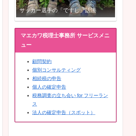
サッカー選手の「ですし」話法
マエカワ税理士事務所 サービスメニ
ュー
顧問契約
個別コンサルティング
相続税の申告
個人の確定申告
税務調査の立ち会い for フリーラン
ス
法人の確定申告（スポット）