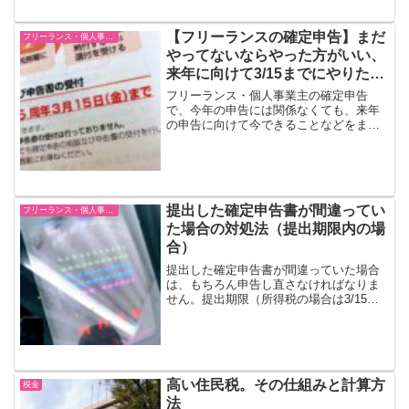
【フリーランスの確定申告】まだ
フリーランス・個人事業主
やってないならやった方がいい、
来年に向けて3/15までにやりたい
こと
フリーランス・個人事業主の確定申告
で、今年の申告には関係なくても、来年
の申告に向けて今できることなどをまと
めてみました。今年の申告でまだ間に合
うこと「振替納税」（ふりかえのうぜ
い）という制度があります。これは、あ
らかじめ申請しておけば、所得...
提出した確定申告書が間違ってい
フリーランス・個人事業主
た場合の対処法（提出期限内の場
合）
提出した確定申告書が間違っていた場合
は、もちろん申告し直さなければなりま
せん。提出期限（所得税の場合は3/15）
内に、その計算し直した確定申告書を提
出し直す場合についてみていきたいと思
います。この提出期限内の再申告につい
ては、「訂正申告」と...
高い住民税。その仕組みと計算方
税金
法