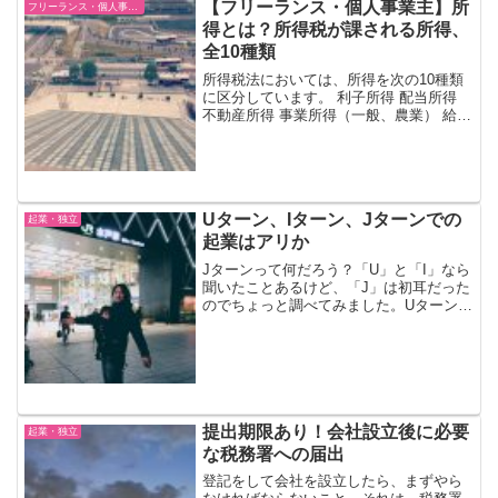
【フリーランス・個人事業主】所
フリーランス・個人事業主
得とは？所得税が課される所得、
全10種類
所得税法においては、所得を次の10種類
に区分しています。 利子所得 配当所得
不動産所得 事業所得（一般、農業） 給与
所得 退職所得 山林所得 譲渡所得 一時所
得 雑所得このうち、日々経理をし、決算
書をつくる必要があるものは、「不動産
所得」...
Uターン、Iターン、Jターンでの
起業・独立
起業はアリか
Jターンって何だろう？「U」と「I」なら
聞いたことあるけど、「J」は初耳だった
のでちょっと調べてみました。Uターン、
Iターン、Jターンまずはそれぞれの用語
の説明を。・UターンUターンとは、進
学・就職などのため故郷から大都市へ移
住した人が、再...
提出期限あり！会社設立後に必要
起業・独立
な税務署への届出
登記をして会社を設立したら、まずやら