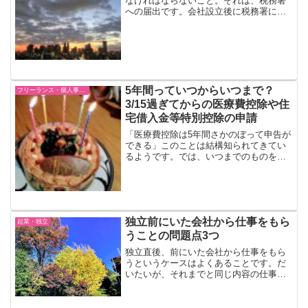
なければならないこと。それは、税務署
への届出です。会社設立後に税務署に提
出が必要な書類会社設立の際に税務署に
提出が必要な書類には、次のようなもの
があります。・必ず提出しなければなら
ないもの特に、「青色申告...
5年間っていつからいつまで？
フリーランス・個人事業主
3/15過ぎてからの医療費控除や住
宅借入金等特別控除の申請
「医療費控除は5年間さかのぼって申告が
できる」このことは結構知られてきてい
るようです。では、いつまでのものをい
つまでに申告すればいいのでしょうか？
次の2つのケースにわけて説明します。
過去に一度も確定申告をしていない場合
過去に確定申告をし...
独立前にいた会社から仕事をもら
起業・独立
うことの問題点3つ
独立直後、前にいた会社から仕事をもら
うというケースはよくあることです。だ
いたいが、それまでと同じ内容の仕事を
業務委託という形で受けるパターンでし
ょうか。独立した実感がわかない前の会
社から仕事をもらったとは言っても、