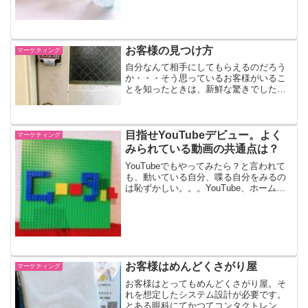
試飲レビュー。そのお味は？（↑透明なコ
ーラこと『コカ・コーラ...
お客様の見つけ方
マーケティング
自分なんて相手にしてもらえるのだろう
か・・・そう思っているお客様がいるこ
とを知ったときは、新鮮な驚きでした。
でも、考えてみると、自分も同じような
気持ちでサービスをさがしていたりしま
す。相手にされないと思われているフリ
ーランスの方が僕（税理士...
目指せYouTubeデビュー。よく
マーケティング
みられている動画の共通点は？
YouTubeでもやってみたら？と言われて
も、動いている自分、喋る自分をみるの
は恥ずかしい。。。YouTube、ホームペ
ージやブログでの実名顔出しよりもさら
に思い切りがいると思っているのは、僕
だけでしょうか。子供たちは毎日毎日
YouTube...
お客様はめんどくさがり屋
マーケティング
お客様はとってもめんどくさがり屋。そ
れを想定したシステム設計が必要です。
とある眼科にてかつてコンタクトレンズ