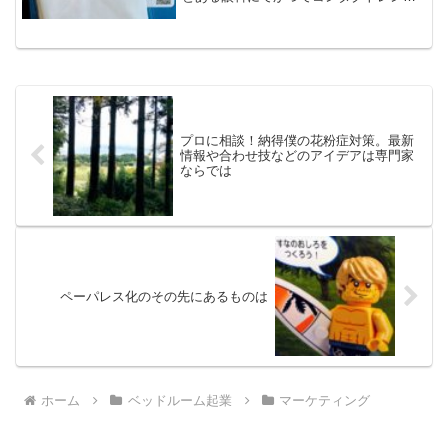
を購入していた眼科について書きます。3
ヶ月に1回、検査して診察して、コンタク
トレンズを購入という一連の流れ。その
一連の流れが終わって...
プロに相談！納得僕の花粉症対策。最新
情報や合わせ技などのアイデアは専門家
ならでは
ペーパレス化のその先にあるものは
ホーム
ベッドルーム起業
マーケティング