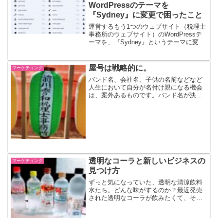
WordPressのテーマを
『Sydney』に変更で困ったこと
運営するもう1つのウェブサイト（税理士
事務所のウェブサイト）のWordPressテ
ーマを、『Sydney』というテーマに変更
しました。その際に手間取った点なんか
を（恥を忍んで）共有します。
WordPressの無料テーマ『Sydney』無料
屋号は戦略的に。
マーケティング
の...
バンド名、会社名、子供の名前などなど
人生において自分が名付け親になる機会
は、案外あるものです。バンド名が決ま
らないと曲を書けないバンドをやろう！
ってなったときは、いつもそうでした。
曲よりも何よりも、まずはバンド名。そ
れが決まらないことには、...
透明なコーラと新しいビジネスの
マーケティング
見つけ方
ずっと気になっていた、透明な清涼飲料
水たち。どんな味がするのか？最近発売
された透明なコーラが飲みたくて、そし
てそのついでにその他の透明な清涼飲料
水たちも買ってみました。透明なコーラ