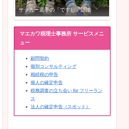
サッカー選手の「ですし」話法
マエカワ税理士事務所 サービスメニ
ュー
顧問契約
個別コンサルティング
相続税の申告
個人の確定申告
税務調査の立ち会い for フリーラン
ス
法人の確定申告（スポット）