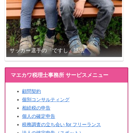
サッカー選手の「ですし」話法
マエカワ税理士事務所 サービスメニュー
顧問契約
個別コンサルティング
相続税の申告
個人の確定申告
税務調査の立ち会い for フリーランス
法人の確定申告（スポット）