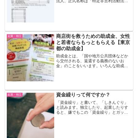
法人、正式名称は「特定非営利活動法
人」。株式会社や合同会社は利益を追求
するので営利法人、一方、NPO法人の目
的は利益を追求することではないので非
営利法人と言われて...
商店街を救うための助成金、女性
起業・独立
と若者ならもっともらえる【東京
都の助成金】
助成金とは、「国や地方公共団体などか
ら交付される、返還する義務のないお
金」のことをいいます。いろんな助成金
があり、また募集期間も限定されている
ので、その全部を把握することはなかな
か大変です。『商店街起業・承継支援事
業』助成金『商店街起業・承...
資金繰りって何ですか？
起業・独立
「資金繰り」と書いて、「しきんぐり」
と読みます。独立したり、起業したりす
ると、嫌でもこの「資金繰り」とガッツ
リ付き合っていくことになります。資金
繰りとは？資金繰りとは、経費などの支
払いに備えて、お金を用意することをい
います。預金等が残高不足...