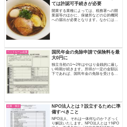
ては許認可手続きが必要
開業する業種によっては、税務署への開
業届等のほかに、保健所などの公的機関
への届出が必要となります。なかには手
続きに時間がかかるものもあります。こ
れから開業する業種が許認可の必要なも
のなのかどうか等、不明な点がある場合
は、早い段階で該当する窓...
国民年金の免除申請で保険料を最
ベッドルーム起業
大0円に
独立当初の1〜2年はやはり金銭的に厳し
い時期が続きます。所得が一定の金額以
下であれば、国民年金の免除を受けるこ
とが可能です。ただし、自分で申請をす
る必要があります。独立後は国民年金に
加入独立・開業し、フリーランス・個人
事業主となった際は、国...
NPO法人とは？設立するために準
起業・独立
備すべきこと
NPO法人、それは一体何なのか？ざっく
り解説いたします。NPO法人とは？NPO