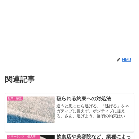
HMJ
関連記事
破られる約束への対処法
起業・独立
違うと思ったら逃げる。「逃げる」をネ
ガティブに捉えず、ポジティブに捉え
る。さあ、逃げよう。当初の約束はいと
も簡単に破られる いつでも休んでいい
よ〜 週2〜3日でいいから！などなど、甘
い言葉をかけられ勤めだしたはいいが、
いつの間にやら週4〜5...
飲食店や美容院など、業種によっ
フリーランス・個人事業主