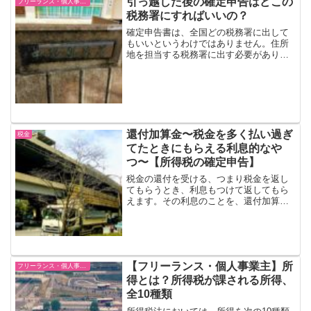
引っ越した後の確定申告はどこの
フリーランス・個人事業主
税務署にすればいいの？
確定申告書は、全国どの税務署に出して
もいいというわけではありません。住所
地を担当する税務署に出す必要がありま
す。では、引っ越した場合は、どうなる
のでしょうか？引っ越し前の住所？引っ
越した後の住所？答えは・・・転居後の
確定申告は今の住所地の税...
還付加算金〜税金を多く払い過ぎ
税金
てたときにもらえる利息的なや
つ〜【所得税の確定申告】
税金の還付を受ける、つまり税金を返し
てもらうとき、利息もつけて返してもら
えます。その利息のことを、還付加算金
といいます。（ダンプ加算金）還付加算
金とは還付（かんぷ）とは、払い過ぎて
た税金を返してもらうこと。還付加算金
（かんぷかさんきん）とは...
【フリーランス・個人事業主】所
フリーランス・個人事業主
得とは？所得税が課される所得、
全10種類