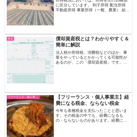
所得税法においては、所得を次の10種類
に区分しています。 利子所得 配当所得
不動産所得 事業所得（一般、農業） 給与
所得 退職所得 山林所得 譲渡所得 一時所
得 雑所得このうち、日々経理をし、決算
書をつくる必要があるものは、「不動産
所得」...
償却資産税とは？わかりやすく＆
税金
簡単に解説
法人税や所得税、消費税などのほか、事
業をやっているとかかってくる可能性が
あるのが、この「償却資産税」です。償
却資産税とは償却資産税、「しょうきゃ
くしさんぜい」と読みます。減価償却資
産を持っている事業者に対してかかって
くる税金です。納付先は、...
【フリーランス・個人事業主】経
フリーランス・個人事業主
費になる税金、ならない税金
今年も各種税金を支払ったことと思いま
す。その税金の中でも、経費になるも
の・ならないものがあります。経費にな
らない税金次の税金は、全額経費になり
ません。 所得税 住民税 延滞税などの罰
金的な税金 国民健康保険料、国民年金保