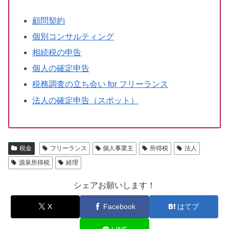
顧問契約
個別コンサルティング
相続税の申告
個人の確定申告
税務調査の立ち会い for フリーランス
法人の確定申告（スポット）
税金
フリーランス
個人事業主
所得税
法人
源泉所得税
経理
シェアお願いします！
X
Facebook
はてブ