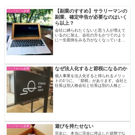
【副業のすすめ】サラリーマンの
ベッドルーム起業
副業、確定申告が必要なのはいく
ら以上？
会社に縛られたくないと思う人が増えて
いるのに加え、会社の方もかつてのよう
に一生面倒をみる力がなくなっていま
す。他社でのアルバイトや週末起業など
の副業を認める会社も増えてきていると
聞きます。充分なサラリーを支払えない
のですから、当たり前の流れなのかも知
れません。
なぜ法人化すると節税になるのか
ベッドルーム起業
個人事業を法人化すると得られるメリッ
トの1つに、「節税」があります。会社と
社長は別人格会社と社長は別の人格とし
て考えます。よって、社長は自分の会社
から給料をもらうことになります。それ
は、従業員がいない社長だけの会社でも
同様です。社長ひとりの...
遊びを持たせない
ベッドルーム起業
完全に、本当に完全に停止した状態でな