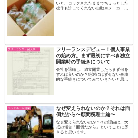
いと、ロックされたままでちょっとした
操作も許してくれない自動車メーカー純
正カーナビ。ほんのちょっとのスクロー
ルも許してくれず、イライラしたこと
も。完全停止の0コンマ何秒前でいいので
スクロールすることができ...
フリーランスデビュー！個人事業
フリーランス・個人事業主
の始め方。まず最初にすべき独立
開業時の手続きについて
会社を退職し、独立開業したらまず何を
すれば良いのか？絶対にはずせない事務
的な手続きについてみていきたいと思い
ます。税務署への届出フリーランス・個
人事業主として独立開業したら必要なの
が、税務署への届出です。提出期限があ
るので充分に気をつけまし...
なぜ変えられないのか？それは面
ベッドルーム起業
倒だから〜顧問税理士編〜
なぜ変えられないのか？その理由は、大
抵の場合「面倒だから」ということに尽
きると思います。