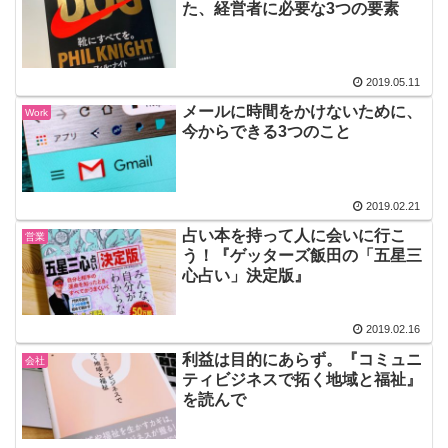
た、経営者に必要な3つの要素
2019.05.11
メールに時間をかけないために、
Work
今からできる3つのこと
2019.02.21
占い本を持って人に会いに行こ
営業
う！『ゲッターズ飯田の「五星三
心占い」決定版』
2019.02.16
利益は目的にあらず。『コミュニ
会社
ティビジネスで拓く地域と福祉』
を読んで