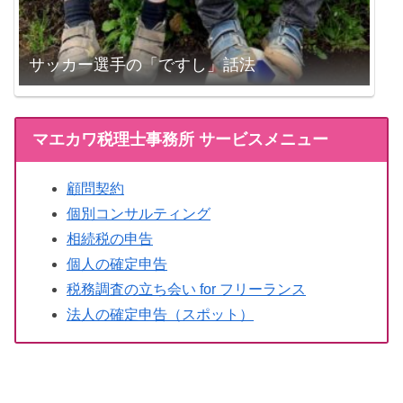
サッカー選手の「ですし」話法
マエカワ税理士事務所 サービスメニュー
顧問契約
個別コンサルティング
相続税の申告
個人の確定申告
税務調査の立ち会い for フリーランス
法人の確定申告（スポット）