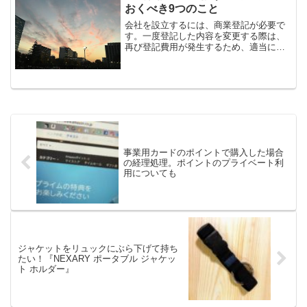
のお金がもらえる制...
おくべき9つのこと
会社を設立するには、商業登記が必要で
す。一度登記した内容を変更する際は、
再び登記費用が発生するため、適当に見
切り発車することのないよう、決めるべ
きことは、きっちり決めておきましょ
う。1,会社名株式会社にするのか、合同
会社にするのかが決まった...
事業用カードのポイントで購入した場合
の経理処理。ポイントのプライベート利
用についても
ジャケットをリュックにぶら下げて持ち
たい！『NEXARY ポータブル ジャケッ
ト ホルダー』