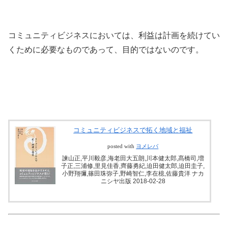
コミュニティビジネスにおいては、利益は計画を続けてい
くために必要なものであって、目的ではないのです。
コミュニティビジネスで拓く地域と福祉
posted with
ヨメレバ
諫山正,平川毅彦,海老田大五朗,川本健太郎,髙橋司,増
子正,三浦修,里見佳香,齊藤勇紀,迫田健太郎,迫田圭子,
小野翔彌,篠田珠弥子,野崎智仁,李在檍,佐藤貴洋 ナカ
ニシヤ出版 2018-02-28