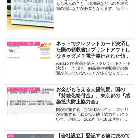
もちろんのこと、税務署などへの各種書
類の提出などが必要となります。毎年の
ことではあるので、何年か会社経営を続
けていれば慣れてはきますが、最初は戸
惑うこともあるかも知れません。事業年
度が「1/1〜12/31...
ネットでクレジットカード決済し
フリーランス・個人事業主
た際の領収書はプリントアウトし
なきゃダメ？電子発行された領収
書の保存について
Amazonで商品を購入（クレジットカード
決済）した場合、納品書や領収書等の書
類が入っていないことが多くなりまし
た。領収書は注文・決済と同時にメール
で送られてきます。あるいは、Amazonの
サイトの「アカウントサービス」→「注
お金がもらえる支援制度。国の
フリーランス・個人事業主
文履歴」にある...
『持続化給付金』、東京都の『感
染拡大防止協力金』
国が実施する『持続化給付金』、東京都
が実施する『感染拡大防止協力金』につ
いて、現時点（2020年4月16日現在）で
分かる範囲で紹介します。まだ不確定な
部分もあるため、継続的なチェックをお
願いします。給付金・協力金は返済不要
【会社設立】登記する前に決めて
会社