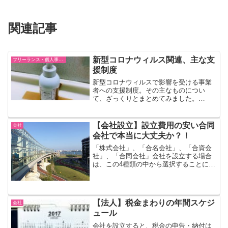
関連記事
新型コロナウィルス関連、主な支
フリーランス・個人事業主
援制度
新型コロナウィルスで影響を受ける事業
者への支援制度。その主なものについ
て、ざっくりとまとめてみました。
（2020/04/02現在）日々アップデートさ
れているので、継続的にチェックしまし
ょう。（↑ん？盗難防止策？）お金を借り
【会社設立】設立費用の安い合同
会社
る資金繰り（お金を...
会社で本当に大丈夫か？！
「株式会社」、「合名会社」、「合資会
社」、「合同会社」会社を設立する場合
は、この4種類の中から選択することにな
ります。しかし、一般的には、「株式会
社」と「合同会社」の二択となります。
「合名会社」、「合資会社」は特殊なた
め、設立されることはほ...
【法人】税金まわりの年間スケジ
会社
ュール
会社を設立すると、税金の申告・納付は