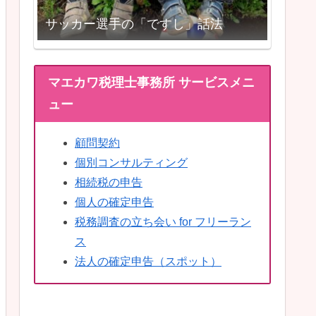
サッカー選手の「ですし」話法
マエカワ税理士事務所 サービスメニ
ュー
顧問契約
個別コンサルティング
相続税の申告
個人の確定申告
税務調査の立ち会い for フリーラン
ス
法人の確定申告（スポット）