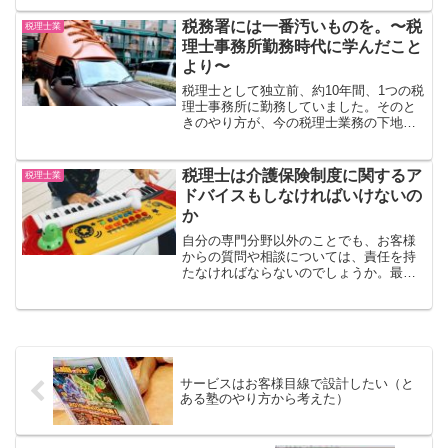
依頼を受け、その時点での概算額をお伝
えしました。その方は、顧...
税務署には一番汚いものを。〜税
税理士業
理士事務所勤務時代に学んだこと
より〜
税理士として独立前、約10年間、1つの税
理士事務所に勤務していました。そのと
きのやり方が、今の税理士業務の下地
（たたき台）になっているのは間違いあ
りません。税務署には一番汚いものを出
す電子申告が普及する前、確定申告書は
税理士は介護保険制度に関するア
税理士業
紙で提出していました。...
ドバイスもしなければいけないの
か
自分の専門分野以外のことでも、お客様
からの質問や相談については、責任を持
たなければならないのでしょうか。最初
の窓口であることの喜び自分の専門分野
以外のことでも、お客様からご相談いた
だくのは、実は嬉しかったりします。何
か困ったことがあったとき...
サービスはお客様目線で設計したい（と
ある塾のやり方から考えた）