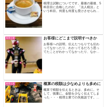
税理士試験についてです。最後の最後、5
科目目に合格したのが、「法人税法」と
いう科目。何度も何度も受けさせられた
法人税法、その受かった年の勉強法みた
いなところを少し書いてみます。仕事よ
りも受験勉強仕事しながらであれば、う
まく時間をみつけ、効率...
お客様にどこまで説明すべきか
税理士業
お客様への説明。伝えたつもりでも伝わ
ってなかったり、わかってるだろう思っ
てたことがわかってなかったり、なかな
か難しいです。あ、そこまで説明する必
要があったのか！今回は、自分が仕事
（税理士業）をしている中で感じたこと
を、ちょっと書いてみたいと...
概算の税額は少なめよりも多めに
税理士業
概算で税額を伝えるときは、多めに。そ
して、慎重に。金額を少なく伝えてしま
った・・・税理士業での失敗談です。と
あるお客様からの「今回の税金がどのく
らいになるのか教えて欲しい」というご