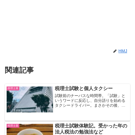
HMJ
関連記事
税理士試験と個人タクシー
税理士業
試験前のナーバスな時間帯。「試験」と
いうワードに反応し、自分語りを始める
タクシードライバー。まさかその後、そ
のドライバーに感謝の念を抱くようにな
るとは・・・税理士試験当日の出来事い
つかの税理士試験のときのお話です。試
験会場が自宅から微妙に遠...
税理士試験体験記。受かった年の
税理士業
法人税法の勉強法など