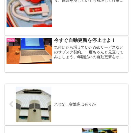
り、体調を崩していても無理して仕事を
してしまいがちです。風邪を引かないこ
とは可能なのかここ4日ほど体調を崩して
いました。昨日の午後、熱が39度まで上
がったので、「これは...
今すぐ自動更新を停止せよ！
Work
気付いたら増えていたWebサービスなど
のサブスク契約。一度ちゃんと見直して
みましょう。年額払いの自動更新をオフ
にする精神衛生上、年額プランの自動更
新はオフにしておきたいものです。忘れ
ないように更新日をGoogleカレンダーに
登録したり、TO...
アポなし突撃隊は有りか