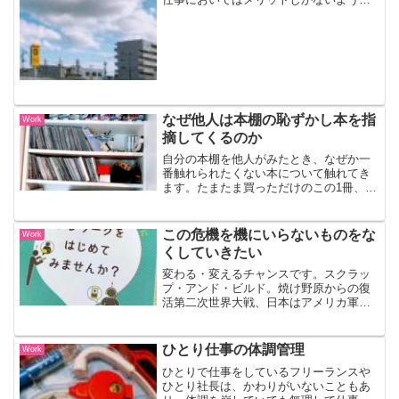
気がしてます。（↑クラウド）子供が仕事
部屋に入ってくる自宅にワークスペース
がある方で、小さい子がいるご家庭であ
れば、キッズがパソコン...
なぜ他人は本棚の恥ずかし本を指
Work
摘してくるのか
自分の本棚を他人がみたとき、なぜか一
番触れられたくない本について触れてき
ます。たまたま買っただけのこの1冊、自
分のアイデンティティの形成に一切関わ
っていないこの1冊、むしろ嫌いな著者の
この1冊。その1冊を手に取り、「これ読
この危機を機にいらないものをな
Work
んだんだ？」なんて...
くしていきたい
変わる・変えるチャンスです。スクラッ
プ・アンド・ビルド。焼け野原からの復
活第二次世界大戦、日本はアメリカ軍に
よる大規模な無差別爆撃により焼け野原
となりました。そこからの復活劇。日本
は、一応「先進国」と言われるまでに。
ひとり仕事の体調管理
Work
いろいろな意見や妄想があ...
ひとりで仕事をしているフリーランスや
ひとり社長は、かわりがいないこともあ