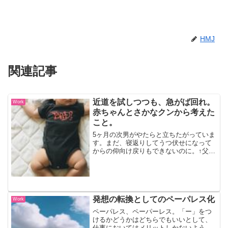
HMJ
関連記事
近道を試しつつも、急がば回れ。
Work
赤ちゃんとさかなクンから考えた
こと。
5ヶ月の次男がやたらと立ちたがっていま
す。まだ、寝返りしてうつ伏せになって
からの仰向け戻りもできないのに。↑父親
似の太い太もも赤ちゃんは決まった段階
を踏んで歩くようになる通常、赤ちゃん
は決まった段階を踏んで歩けるようにと
なっていきます。大き...
発想の転換としてのペーパレス化
Work
ペーパレス、ペーパーレス。「ー」をつ
けるかどうかはどちらでもいいとして、
仕事においてはメリットしかないような