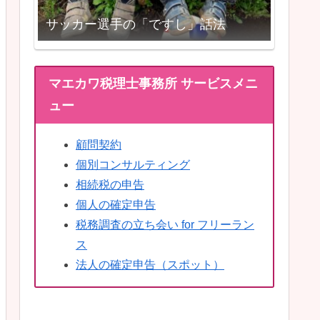
サッカー選手の「ですし」話法
マエカワ税理士事務所 サービスメニ
ュー
顧問契約
個別コンサルティング
相続税の申告
個人の確定申告
税務調査の立ち会い for フリーラン
ス
法人の確定申告（スポット）