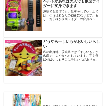
ベルトがあれば大人でも仮面ライ
ダーに変身できます
趣味でも遊びでも、仕事をしていく上で
は、それはあなたの強みになります。も
し、お子様が仮面ライダーの変身ベルト
をお持ちであれば、手に取り、遊んでみ
ましょう。
どうやら干しいもがおいしいらし
レベルアップ！
い
私の出身地、茨城県では「干しいも」が
名産で、よく食べられています。手を伸
ばせばいつもそこに干しいもがありまし
た。母親は「乾燥いも」と呼んでいて、
私も本当は「乾燥いも」のほうがしっく
りくるのですが、ここでは「干しいも
（ほしいも）」と呼ぶことに...