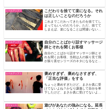
ときには自分に有利に働くこともありま
す。（先日、子どもの位置追跡用にエア
タグを購入。その性質上、...
こだわりを捨てて楽になる。それ
レベルアップ！
は正しいことなのだろうか
これまでこだわってきたものを捨ててし
まってもいいのだろうか。ただ、捨てて
しまえば、楽になることは間違いない。
でもそんなことをしてしまえば、俺が俺
でなくなってしまうのではなかろうか。
ジーンズへのこだわりしっかりとしたデ
自分のことばかり話すマッサージ
レベルアップ！
ニム生地、その感触・その...
師とそれを聞くお客様
自分のことばかり話すマッサージ師とそ
れを聞くお客様、当初は人の振り見て我
が振り直せシリーズのネタになるなと思
っていたのですが・・・気になる隣の会
話。自分語りが過ぎるマッサージ師先
日、指圧マッサージを受けていたときの
褒めすぎず、褒めなさすぎず、
レベルアップ！
ことです。途中から受けてい...
「正当な評価」をする
ちょっと褒めすぎたけど、まさか真に受
けてないよね？かなり謙遜して自分を卑
下したけど、まさか真に受けてないよ
ね？・・・相手が真に受けてる可能性、
充分あります。（↑うちの子たちは絵が上
手いなぁ！）誤解を解く機会はもうない
遊びがあなたの強みになる。延長
ガジェット
かも知れない年下の若者と...