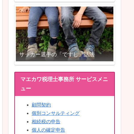
サッカー選手の「ですし」話法
マエカワ税理士事務所 サービスメニ
ュー
顧問契約
個別コンサルティング
相続税の申告
個人の確定申告