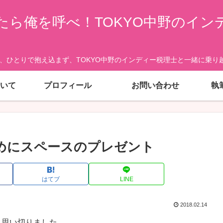
たら俺を呼べ！TOKYO中野のイン
、ひとりで抱え込まず、TOKYO中野のインディー税理士と一緒に乗り越
いて
プロフィール
お問い合わせ
執
めにスペースのプレゼント
はてブ
LINE
2018.02.14
、思い切りました。