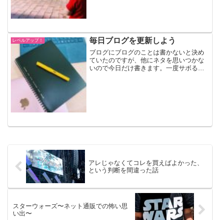
で完璧とは言えません。しか...
毎日ブログを更新しよう
レベルアップ！
ブログにブログのことは書かないと決め
ていたのですが、他にネタを思いつかな
いので今日だけ書きます。一度サボると
書けなくなる2018年の年末、「来年はブ
ログを毎日書こう！」と決意。そして、
「いやいや来年じゃなくて今からやれよ
と」思い直し、201...
アレじゃなくてコレを買えばよかった、
という判断を間違った話
スターウォーズ〜ネット通販での怖い思
い出〜