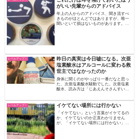
がいい先輩からのアドバイス
年上の人からのアドバイス、聞き流すべ
きものがほとんどではありますが、唯一
聞いといて損はないものがあります。そ
れは、体に関することです。先輩が「40
過ぎたら急に来るよ〜」的なことを言い
出したら、根掘り葉掘り聞いてみよう正
直認めたくありませんが...
昨日の真実は今日嘘になる。次亜
レベルアップ！
塩素酸水はアルコールに変わる救
世主ではなかったのか
身体に聞くのがやっぱり一番だなと思っ
た、次亜塩素酸水騒動でした。次亜塩素
酸水、読み方は「じあえんそさんすい」
消毒用アルコールの不足からその利用が
急速に広まった「次亜塩素酸水」。テレ
ビやラジオから情報を取っていないた
イケてない場所には行かない
レベルアップ！
め、これまで読み方がわから...
「イケてない」という言葉がイケてるの
か、イケてないのか正直わかりません
が、「イケてない場所には行かない」と
決めています。どうしても避けられない
こともあるので、実状は「イケてない場
所にはなるべく行かない」程度のレベル