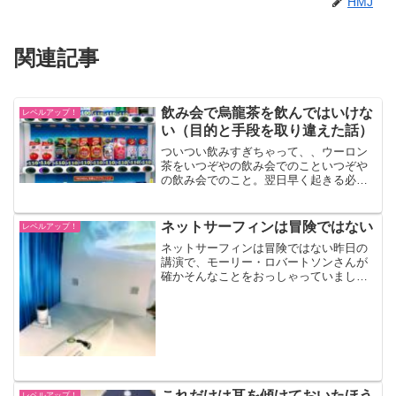
HMJ
関連記事
飲み会で烏龍茶を飲んではいけな
レベルアップ！
い（目的と手段を取り違えた話）
ついつい飲みすぎちゃって、、ウーロン
茶をいつぞやの飲み会でのこといつぞや
の飲み会でのこと。翌日早く起きる必要
があった僕は、アルコールは飲まず、ソ
フトドリンクでやり過ごすことに決め、
実際そうしました。中華料理ということ
ネットサーフィンは冒険ではない
レベルアップ！
もあり、ウーロン茶をオー...
ネットサーフィンは冒険ではない昨日の
講演で、モーリー・ロバートソンさんが
確かそんなことをおっしゃっていまし
た。ネットサーフィンは冒険ではないネ
ットサーフィンしてて思わぬ発見があっ
た！と、自分が思っていても、それは彼
らの手のひらの中で踊らせて...
これだけは耳を傾けておいたほう
レベルアップ！