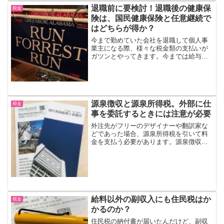
退職前に要検討！退職後の健康保
税金
険は、国民健康保険と任意継続で
はどちらが得か？
今まで勤めていた会社を退職して個人事
業主になる際、様々な税金類の支払いが
ガツンとやってきます。今までは給与天
引きになっていた住民税、健康保険料、
国民年金保険料がそれです。住民税と国
民年金保険料についてはコントロールの
余地はありませんが、健康...
源泉徴収と源泉所得税。外部に仕
税金
事を委託するときには注意が必要
外注先がフリーのデザイナーや翻訳家な
どであった場合、源泉所得税を引いて料
金を支払う必要があります。源泉徴収と
は？源泉所得税とは？まずは、源泉徴収
について。源泉徴収とは、給料などを支
払う事業者が、その支払う金額からあら
かじめ所得税を差し引いて...
給料以外の副収入にも住民税はか
税金
かるのか？
住民税の納付書が届いたんだけど、副収