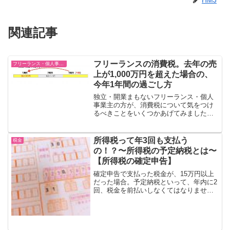
関連記事
フリーランスの消費税。去年の売
フリーランス・個人事業主
上が1,000万円を超えた場合の、
今年1年間の過ごし方
独立・開業まもないフリーランス・個人
事業主の方が、消費税について気をつけ
るべきことをいくつかあげてみました。
消費税は3年目から開業して1年目、2年目
は消費税を支払う必要はありません。
（※例外として、2年目から支払わなけれ
所得税って年3回も支払う
税金
ばならないケースもあ...
の！？〜所得税の予定納税とは〜
【所得税の確定申告】
確定申告で支払った税金が、15万円以上
だった場合。予定納税といって、年内に2
回、税金を前払いしなくてはなりませ
ん。予定納税とは？予定納税（よていの
うぜい）とは、所得税の前払いのことで
す。前年分の確定申告で実際に支払った
所得税の金額が、15万...