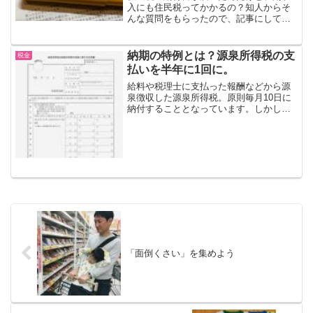
入にも住民税ってかかるの？知人からそ
んな質問をもらったので、記事にしてみ
ます。副収入にも住民税はかかります給
料には住民税がかかります。副収入にも
住民税はかかります。なので、届いた住
納期の特例とは？源泉所得税の支
税金
民税の納付書を使って、締...
払いを半年に1回に。
給料や税理士に支払った報酬などから源
泉徴収した源泉所得税。原則毎月10日に
納付することとなっています。しかし、
税務署に申請することで、その納付を毎
月から半年に1回に変更することが出来ま
す。この半年に1回の納付のことを、「源
泉所得税の納期の特...
「面倒くさい」を集めよう