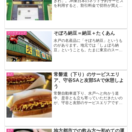
きわ」。JR東日本のネット予約サービス
を利用すると、割引料金で切符が買えま
す。『トクだ値』とは『トクだ値』、読
み方は「とくだね」。ダジャレ的ネーミ
ングです。その名のとおり、本当にお得
です。僕がよく利用す...
そぼろ納豆＝納豆＋たくあん
マーケティング
水戸の名産品に「そぼろ納豆」というも
のがあります。地元では「しょぼろ納
豆」ということも。たまに東京のスーパ
ーでも見かけることがありますが、「そ
ぼろ納豆」というネーミングでは売られ
ていなかったような・・・（↑水戸の天狗
納豆の工場。おみやげ屋さ...
常磐道（下り）のサービスエリ
水戸
ア、守谷SAと友部SAで休憩しよ
う
常磐自動車道下り、水戸へと向かう道
中、是非とも立ち寄っていただきたいの
が、守谷と友部のサービスエリアです。
守谷サービスエリア守谷サービスエリ
ア、略して守谷SA。2015年に旧施設を建
て替えてリニューアルオープンした、き
れいな施設です。↓守谷...
地方都市での飲み方〜初めての運
水戸