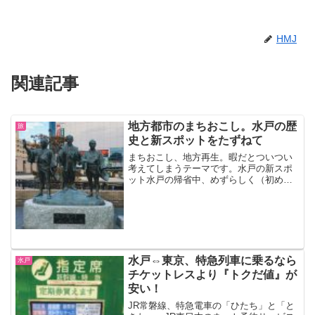
HMJ
関連記事
地方都市のまちおこし。水戸の歴
旅
史と新スポットをたずねて
まちおこし、地方再生。暇だとついつい
考えてしまうテーマです。水戸の新スポ
ット水戸の帰省中、めずらしく（初め
て？）家族で観光してみました。まず
は、気になっていた新スポット『M-
SPO』へ。『M-SPO』は通称で、正式に
は『まちなか・スポーツ・...
水戸⇔東京、特急列車に乗るなら
水戸
チケットレスより『トクだ値』が
安い！
JR常磐線、特急電車の「ひたち」と「と