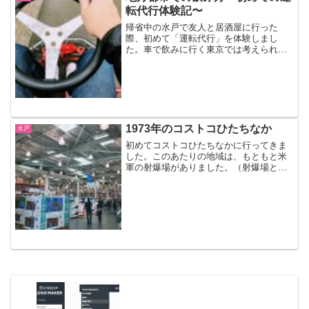
転代行体験記〜
帰省中の水戸で友人と居酒屋に行った
際、初めて「運転代行」を体験しまし
た。車で飲みに行く東京では考えられな
いのですが、地方都市である水戸では、
車で飲みに行くのはわりと普通です。も
ちろん、飲酒運転はいけないわけですか
ら、そこで登場するのが「運転...
1973年のコストコひたちなか
水戸
初めてコストコひたちなかに行ってきま
した。このあたりの地域は、もともと米
軍の射爆場がありました。（射爆場と
は、射撃や爆撃の訓練をする演習場のこ
とです。）コストコホールセールひたち
なか倉庫店コストコひたちなか、正式に
は「コストコホールセールひ...