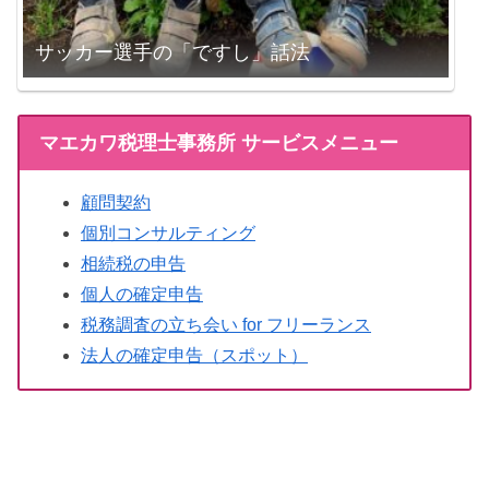
サッカー選手の「ですし」話法
マエカワ税理士事務所 サービスメニュー
顧問契約
個別コンサルティング
相続税の申告
個人の確定申告
税務調査の立ち会い for フリーランス
法人の確定申告（スポット）