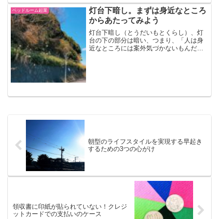
灯台下暗し。まずは身近なところ
ベッドルーム起業
からあたってみよう
灯台下暗し（とうだいもとくらし）、灯
台の下の部分は暗い、つまり、「人は身
近なところには案外気づかないもんだよ
ー」っていう意味になります。ヨウシュ
ヤマゴボウを探す旅に出た話あれは小学1
年生のときの理科の授業。染料で布を染
めようみたいな実験（？...
朝型のライフスタイルを実現する早起き
するための3つの心がけ
領収書に印紙が貼られていない！クレジ
ットカードでの支払いのケース