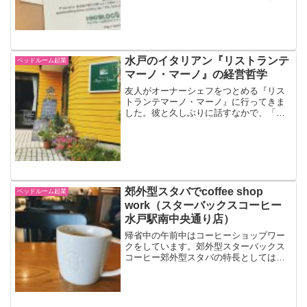
水戸のイタリアン『リストランテ
ベッドルーム起業
マーノ・マーノ』の経営哲学
友人がオーナーシェフをつとめる『リス
トランテマーノ・マーノ』に行ってきま
した。彼と久しぶりに話すなかで、「飲
食店経営」すなわち「飲食店を続けてい
くこと」の話なんかも聞けました。これ
は、どんな事業でも当てはまるような内
容だと思います。リストラ...
郊外型スタバでcoffee shop
ベッドルーム起業
work（スターバックスコーヒー
水戸駅南中央通り店）
帰省中の午前中はコーヒーショップワー
クをしています。郊外型スターバックス
コーヒー郊外型スタバの特長としては、
駐車場がある ドライブスルーがある 店内
が広く、座席間の余裕があるなどがあげ
られます。なかなか心地のいい空間で
す。・スターバックス...