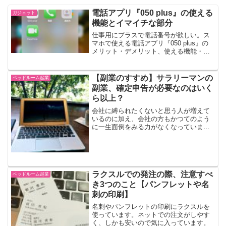
電話アプリ『050 plus』の使える
ガジェット
機能とイマイチな部分
仕事用にプラスで電話番号が欲しい。ス
マホで使える電話アプリ『050 plus』の
メリット・デメリット、使える機能・困
ったことを紹介します。050 plusで手軽
に電話番号を手に入れる独立・起業する
と一応電話番号というものが必要になり
【副業のすすめ】サラリーマンの
ベッドルーム起業
ます。固...
副業、確定申告が必要なのはいく
ら以上？
会社に縛られたくないと思う人が増えて
いるのに加え、会社の方もかつてのよう
に一生面倒をみる力がなくなっていま
す。他社でのアルバイトや週末起業など
の副業を認める会社も増えてきていると
聞きます。充分なサラリーを支払えない
のですから、当たり前の流れなのかも知
れません。
ラクスルでの発注の際、注意すべ
ベッドルーム起業
き3つのこと【パンフレットや名
刺の印刷】
名刺やパンフレットの印刷にラクスルを
使っています。ネットでの注文がしやす
く、しかも安いので気に入っています。