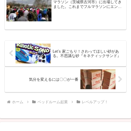
マラソン（茨城県古河市）に出場してき
ました。これまでフルマラソンにエント
リーするも直前逃亡すること2回。最初で
最後かも知れないフルマラソン、仲間た
ちのおかげで逃げることなく出場するこ
とができ、そしてなん...
Let’s 家ごもり！さわってほしい砂があ
る。不思議な砂『キネティックサンド』
気分を変えるには〇〇が一番
ホーム
ベッドルーム起業
レベルアップ！