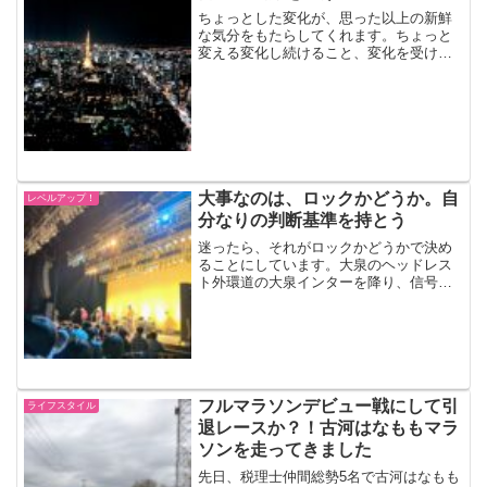
ちょっとした変化が、思った以上の新鮮
な気分をもたらしてくれます。ちょっと
変える変化し続けること、変化を受け入
れることその意識がないと進化はとまっ
てしまいます。進化まで大げさに言わな
いまでも、ほんのちょっとの変化でも気
分が上がるものです。例え...
大事なのは、ロックかどうか。自
レベルアップ！
分なりの判断基準を持とう
迷ったら、それがロックかどうかで決め
ることにしています。大泉のヘッドレス
ト外環道の大泉インターを降り、信号待
ちをしていたときのこと。ふと、前の車
に目をやると、パパであろう運転手のヘ
ッドレストが、とんでもなく高いことに
気づきました。ヘッドがレ...
フルマラソンデビュー戦にして引
ライフスタイル
退レースか？！古河はなももマラ
ソンを走ってきました
先日、税理士仲間総勢5名で古河はなもも