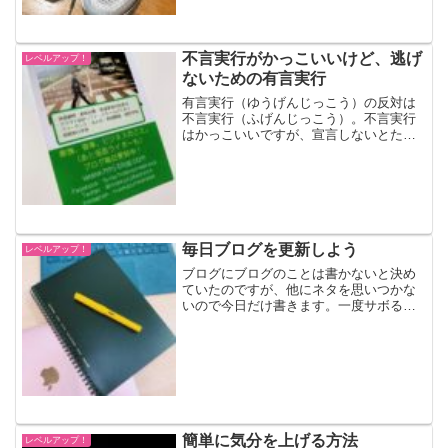
私でもそう感じ...
不言実行がかっこいいけど、逃げ
レベルアップ！
ないための有言実行
有言実行（ゆうげんじっこう）の反対は
不言実行（ふげんじっこう）。不言実行
はかっこいいですが、宣言しないとたい
ていの場合は続けられないものです。有
言実行の反対は不言実行有言実行とは、
宣言したことをやること。不言実行と
は、誰にも宣言せずにやるこ...
毎日ブログを更新しよう
レベルアップ！
ブログにブログのことは書かないと決め
ていたのですが、他にネタを思いつかな
いので今日だけ書きます。一度サボると
書けなくなる2018年の年末、「来年はブ
ログを毎日書こう！」と決意。そして、
「いやいや来年じゃなくて今からやれよ
と」思い直し、201...
簡単に気分を上げる方法
レベルアップ！