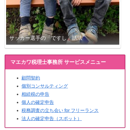
サッカー選手の「ですし」話法
マエカワ税理士事務所 サービスメニュー
顧問契約
個別コンサルティング
相続税の申告
個人の確定申告
税務調査の立ち会い for フリーランス
法人の確定申告（スポット）