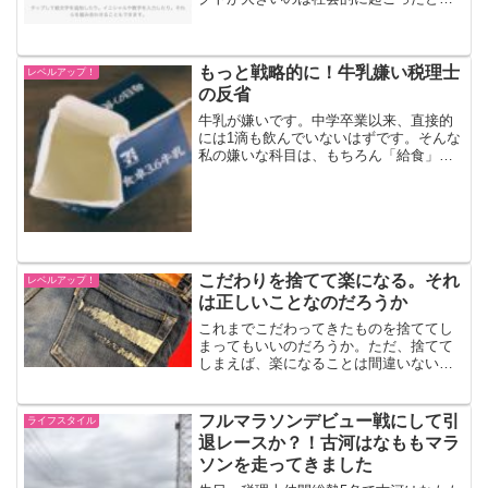
です。その社会的な価値観の大変化が、
ときには自分に有利に働くこともありま
す。（先日、子どもの位置追跡用にエア
タグを購入。その性質上、...
もっと戦略的に！牛乳嫌い税理士
レベルアップ！
の反省
牛乳が嫌いです。中学卒業以来、直接的
には1滴も飲んでいないはずです。そんな
私の嫌いな科目は、もちろん「給食」で
した。牛乳を処理するためにおこなった
作戦の数々給食を残すことについて、非
常に厳しい時代でした。給食の時間が終
わり、掃除の時間になっ...
こだわりを捨てて楽になる。それ
レベルアップ！
は正しいことなのだろうか
これまでこだわってきたものを捨ててし
まってもいいのだろうか。ただ、捨てて
しまえば、楽になることは間違いない。
でもそんなことをしてしまえば、俺が俺
でなくなってしまうのではなかろうか。
ジーンズへのこだわりしっかりとしたデ
フルマラソンデビュー戦にして引
ライフスタイル
ニム生地、その感触・その...
退レースか？！古河はなももマラ
ソンを走ってきました