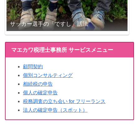
サッカー選手の「ですし」話法
マエカワ税理士事務所 サービスメニュー
顧問契約
個別コンサルティング
相続税の申告
個人の確定申告
税務調査の立ち会い for フリーランス
法人の確定申告（スポット）