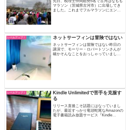
先日、税理士仲間総勢5名で古河はなもも
マラソン（茨城県古河市）に出場してき
ました。これまでフルマラソンにエント
リーするも直前逃亡すること2回。最初で
最後かも知れないフルマラソン、仲間た
ちのおかげで逃げることなく出場するこ
とができ、そしてなん...
ネットサーフィンは冒険ではない
レベルアップ！
ネットサーフィンは冒険ではない昨日の
講演で、モーリー・ロバートソンさんが
確かそんなことをおっしゃっていまし
た。ネットサーフィンは冒険ではないネ
ットサーフィンしてて思わぬ発見があっ
た！と、自分が思っていても、それは彼
らの手のひらの中で踊らせて...
Kindle Unlimitedで苦手を克服す
レベルアップ！
る
リリース直後こそ話題にはなっていまし
たが、最近すっかり竜頭蛇尾なAmazonの
電子書籍読み放題サービス『Kindle
Unlimited』。「Kindle本ならすべて読み
放題」というわけではない中途半端なこ
のサービスですが、勉強のためには使...