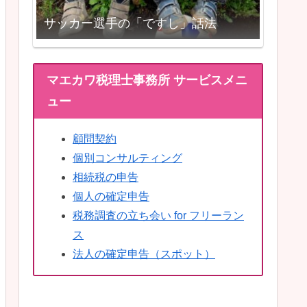
サッカー選手の「ですし」話法
マエカワ税理士事務所 サービスメニ
ュー
顧問契約
個別コンサルティング
相続税の申告
個人の確定申告
税務調査の立ち会い for フリーラン
ス
法人の確定申告（スポット）