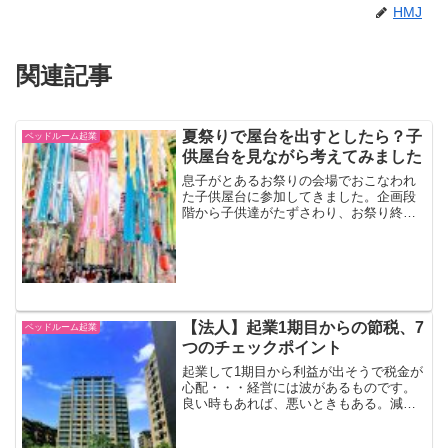
HMJ
関連記事
夏祭りで屋台を出すとしたら？子
ベッドルーム起業
供屋台を見ながら考えてみました
息子がとあるお祭りの会場でおこなわれ
た子供屋台に参加してきました。企画段
階から子供達がたずさわり、お祭り終了
後にはお給料（時給）までいただけると
いう素晴らしいイベントでした。呼び込
みに精を出す彼らの働きぶりを見なが
ら、どんな商品が夏祭りでは...
【法人】起業1期目からの節税、7
ベッドルーム起業
つのチェックポイント
起業して1期目から利益が出そうで税金が
心配・・・経営には波があるものです。
良い時もあれば、悪いときもある。減ら
せる税金は減らし、新たな投資や来るか
も知れない悪いときに備えましょう。