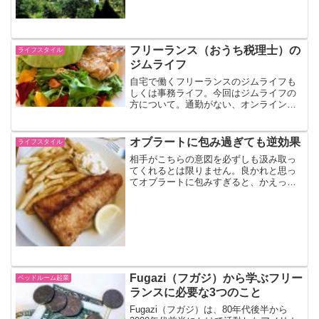
フリーランス（おうち税理士）の
ライフスタイル
ジムライフ
自宅で働くフリーランスのジムライフも
しくは事務ライフ。今回はジムライフの
方について。通勤がない、オンラインが
抵抗なくなり外出も減る（そのこと自体
はバンザイ！）、よって運動不足。でも
なかなかはじめられない運動。強制的に
オブラートに包み過ぎても逆効果
ライフスタイル
運動を！というわけで、ジ...
相手がこちらの意図を必ずしも汲み取っ
てくれるとは限りません。良かれと思っ
てオブラートに包みすぎると、かえって
悪い方向に進むこともあります。事実を
そのまま伝えたほうがいいケースも多々
あります。↑IKEAのフィッシュアンドチ
ップス。本文とは全く...
Fugazi（フガジ）から学ぶフリー
ベッドルーム起業
ランスに必要な3つのこと
Fugazi（フガジ）は、80年代後半から