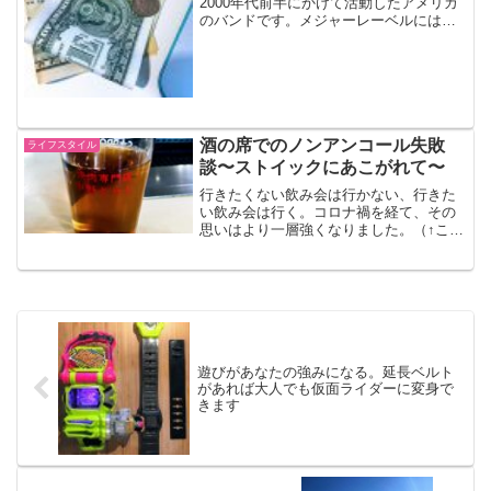
2000年代前半にかけて活動したアメリカ
のバンドです。メジャーレーベルには属
さず、自らが運営するレーベルより音源
をリリースし、ライブも独自で企画・運
営していました。音楽的にももちろんで
すが、その独特の活動方法やアティチュ
ードに影響を受けた人は数知れず。税理
士としてフリーランスとなった今、かつ
てDVDで観た彼らのドキュメンタリーの
酒の席でのノンアンコール失敗
ライフスタイル
ことを思い出すことがたまにあります。
談〜ストイックにあこがれて〜
行きたくない飲み会は行かない、行きた
い飲み会は行く。コロナ禍を経て、その
思いはより一層強くなりました。（↑これ
は麦茶かな）烏龍茶飲みすぎ事件コロナ
禍前の飲み会でのこと。理由は忘れまし
たが、その日はアルコールは摂らないと
決めていました。中華料...
遊びがあなたの強みになる。延長ベルト
があれば大人でも仮面ライダーに変身で
きます