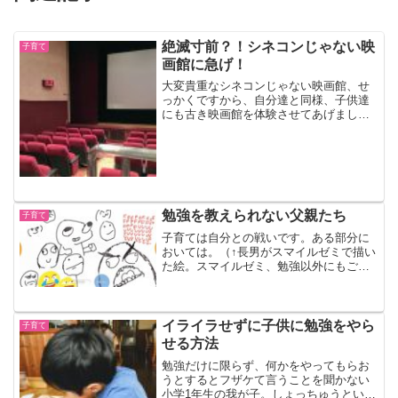
絶滅寸前？！シネコンじゃない映
子育て
画館に急げ！
大変貴重なシネコンじゃない映画館、せ
っかくですから、自分達と同様、子供達
にも古き映画館を体験させてあげましょ
う。
勉強を教えられない父親たち
子育て
子育ては自分との戦いです。ある部分に
おいては。（↑長男がスマイルゼミで描い
た絵。スマイルゼミ、勉強以外にもご褒
美的に遊べます。）得意だと思ってい
た、勉強を教えるということ僕と小学生
の長男、この状況下、家にいるので、勉
強をみる機会が増えていま...
イライラせずに子供に勉強をやら
子育て
せる方法
勉強だけに限らず、何かをやってもらお
うとするとフザケて言うことを聞かない
小学1年生の我が子。しょっちゅうという