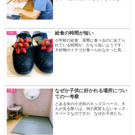
わけではないのですが、そんなときはこ
ちらもとてもイライラしてしまいます。
そんなときの対処法として使えるテクニ
ックがあります。本当は...
給食の時間が短い
子育て
小学校の給食、実際に食べるのにあてら
れている時間が、かなり短いようです。
大好物のイチゴが食べられなかった長男
小学校での給食、全国的にかどうかはわ
かりませんが、長男の通う小学校では、
実際に食べることにあてられる時間は20
分くらいとのこと。低学...
なぜか子供に好かれる場所につい
子育て
ての一考察
とある街の小児科のキッズスペース。大
人が見る限りは、何の変哲もないキッズ
スペースなのですが、なぜが子供たちは
そこが大好きです。子供たちを惹きつけ
るとある病院のキッズスペース古ぼけた
病院の決して広くない待合室の一角にあ
るさえないキッズスペース...