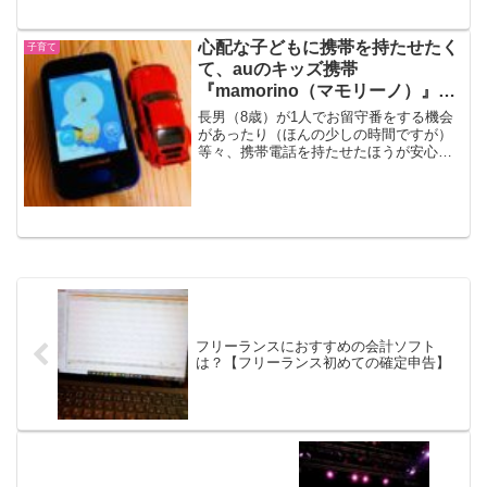
心配な子どもに携帯を持たせたく
子育て
て、auのキッズ携帯
『mamorino（マモリーノ）』を
買いました
長男（8歳）が1人でお留守番をする機会
があったり（ほんの少しの時間ですが）
等々、携帯電話を持たせたほうが安心だ
なと感じさせる出来事が短い間に何回か
ありました。（↑『mamorino 4』とミニ
カーの比較）キッズ携帯どれにしよう
iPhone...
フリーランスにおすすめの会計ソフト
は？【フリーランス初めての確定申告】