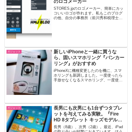
のロゴメーカー
STORES.jpのロゴメーカー、簡単にカッ
コいいロゴが作れます。私もこのブログ
の他、自分の事務所（前川秀和税理士税
理士）のウェブサイトでも、利用させて
いただきました。ありがとうございま
す！
新しいiPhoneと一緒に買うな
ガジェット
ら、固いスマホリング『バンカー
リング』がおすすめ
iPhoneXに機種変更したのを機に、スマ
ホリングも新調しました。一度使ったら
手放せなくなるスマホリング、一度使っ
たら手放せなくなります。iPhoneを持っ
た時の安定感はもちろんのこと、iPhone
スタンドとしても使えます。ルックス、
安さ、...
長男にも次男にも1台ずつタブレ
ガジェット
ットを与えてみる実験。『Fire
HD 8タブレット キッズモデル』
を買ってみました
長男（8歳）、次男（2歳）。最近、iPad
の取り合いが頻繁におきています。ほう