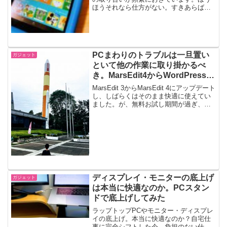
ほうそれなら仕方がない。すきあらば
Amazonでポチポチしたがりの父は、新発
売の『Fire HD 8タブレット キッズモデ
ル』をポチったのでした。iPad使いの8...
PCまわりのトラブルは一旦置い
ガジェット
といて他の作業に取り掛かるべ
き。MarsEdit4からWordPressに
記事をアップできなくなった件
MarsEdit 3からMarsEdit 4にアップデート
し、しばらくはそのまま快適に使えてい
ました。が、無料お試し期間が過ぎ、有
料アップデートしたタイミングで、なぜ
がMarsEdit 4からWordPressに記事をア
ップできなくなってし...
ディスプレイ・モニターの底上げ
ガジェット
は本当に快適なのか。PCスタン
ドで底上げしてみた
ラップトップPCやモニター・ディスプレ
イの底上げ。本当に快適なのか？自宅仕
事に完全シフトした今、負担のない仕事