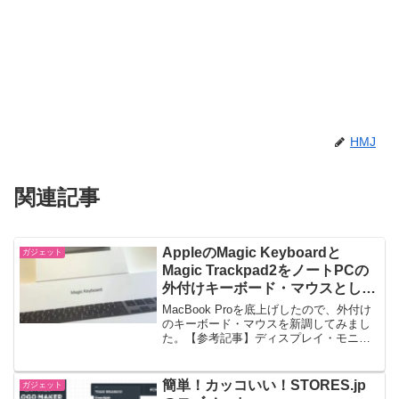
HMJ
関連記事
AppleのMagic Keyboardと
ガジェット
Magic Trackpad2をノートPCの
外付けキーボード・マウスとして
買ってみた
MacBook Proを底上げしたので、外付け
のキーボード・マウスを新調してみまし
た。【参考記事】ディスプレイ・モニタ
ーの底上げは本当に快適なのか。PCスタ
ンドで底上げしてみたApple Magic
KeyboardとApple Magic...
簡単！カッコいい！STORES.jp
ガジェット