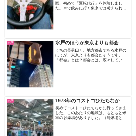
際、初めて「運転代行」を体験しまし
た。車で飲みに行く東京では考えられな
いのですが、地方都市である水戸では、
車で飲みに行くのはわりと普通です。も
ちろん、飲酒運転はいけないわけですか
ら、そこで登場するのが「運転...
水戸のほうが東京よりも都会
水戸
うちの長男曰く、地方都市である水戸の
ほうが、東京よりも都会だそうです。
「都会」とは？都会とは、広々している
街のことである。By 長男（7歳）東京生
まれ東京育ちの長男によると、都会の定
義はそういうことのようです。東京より
も水戸は、 家の中が広...
1973年のコストコひたちなか
水戸
初めてコストコひたちなかに行ってきま
した。このあたりの地域は、もともと米
軍の射爆場がありました。（射爆場と
は、射撃や爆撃の訓練をする演習場のこ
とです。）コストコホールセールひたち
なか倉庫店コストコひたちなか、正式に