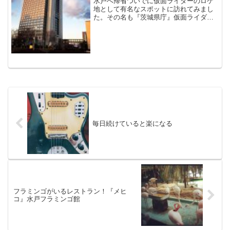
水戸へ帰省ついでに仮面ライダーのロケ
地として有名なスポットに訪れてみまし
た。その名も『茨城県庁』仮面ライダー
シリーズではお馴染みのロケ地で、特に
『仮面ライダービルド』では頻繁に登場
しています。イェイ、イェーイ！茨城県
庁と仮面ライダー茨城県庁...
毎日続けていると楽になる
フラミンゴがいるレストラン！『メヒ
コ』水戸フラミンゴ館