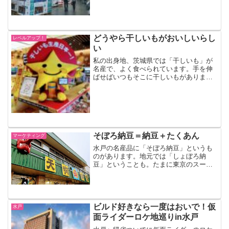
は「コストコホールセールひ...
どうやら干しいもがおいしいらし
レベルアップ！
い
私の出身地、茨城県では「干しいも」が
名産で、よく食べられています。手を伸
ばせばいつもそこに干しいもがありまし
た。母親は「乾燥いも」と呼んでいて、
私も本当は「乾燥いも」のほうがしっく
りくるのですが、ここでは「干しいも
（ほしいも）」と呼ぶことに...
そぼろ納豆＝納豆＋たくあん
マーケティング
水戸の名産品に「そぼろ納豆」というも
のがあります。地元では「しょぼろ納
豆」ということも。たまに東京のスーパ
ーでも見かけることがありますが、「そ
ぼろ納豆」というネーミングでは売られ
ていなかったような・・・（↑水戸の天狗
納豆の工場。おみやげ屋さ...
ビルド好きなら一度はおいで！仮
水戸
面ライダーロケ地巡りin水戸