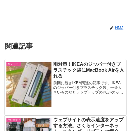
HMJ
関連記事
雨対策！IKEAのジッパー付きプ
ガジェット
ラスチック袋にMacBook Airを入
れる
前回に続きIKEA関連の記事です。IKEA
のジッパー付きプラスチック袋、一番大
きいものだとラップトップのPCがスッポ
リ入ります。雨の日の防水対策に使えま
す。ラップトップPCの防水対策に
MacBook Air 11インチとMacBook Pr...
ウェブサイトの表示速度をアップ
ガジェット
する方法。さくらインターネッ