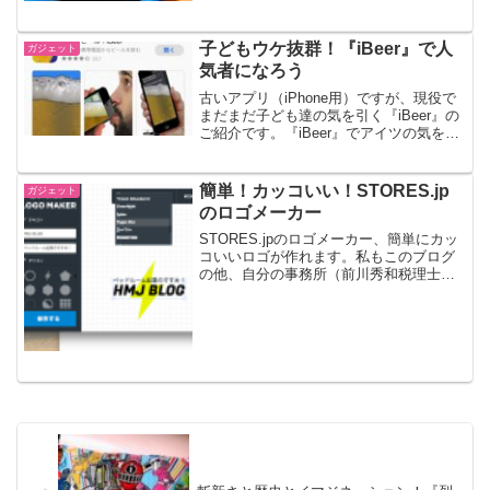
子どもウケ抜群！『iBeer』で人
ガジェット
気者になろう
古いアプリ（iPhone用）ですが、現役で
まだまだ子ども達の気を引く『iBeer』の
ご紹介です。『iBeer』でアイツの気を引
いてみる子どもたちの気を引くには、小
ネタを仕込んでおくことがかかせませ
ん。僕もマジックのネタを3〜4個ほど仕
簡単！カッコいい！STORES.jp
ガジェット
込んで...
のロゴメーカー
STORES.jpのロゴメーカー、簡単にカッ
コいいロゴが作れます。私もこのブログ
の他、自分の事務所（前川秀和税理士税
理士）のウェブサイトでも、利用させて
いただきました。ありがとうございま
す！