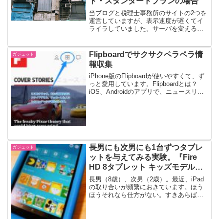
ト・スタンダードプランの場合
当ブログと税理士事務所のサイトの2つを
運営していますが、表示速度が遅くてイ
ライラしていました。サーバを変える以
外に方法はないのか？さくらインターネ
ットのレンタルサーバの「スタンダー
ド」プランで、当ブログを運用していま
Flipboardでサクサクペラペラ情
ガジェット
す。あまりの表示速度の遅...
報収集
iPhone版のFlipboardが使いやすくて、ず
っと愛用しています。Flipboardとは？
iOS、Androidのアプリで、ニュースリー
ダーとでも言うのでしょうか、Twitterや
FacebookなどのSNSやニュースを、まと
めて1つ...
長男にも次男にも1台ずつタブレ
ガジェット
ットを与えてみる実験。『Fire
HD 8タブレット キッズモデル』
を買ってみました
長男（8歳）、次男（2歳）。最近、iPad
の取り合いが頻繁におきています。ほう
ほうそれなら仕方がない。すきあらば
Amazonでポチポチしたがりの父は、新発
売の『Fire HD 8タブレット キッズモデ
ル』をポチったのでした。iPad使いの8...