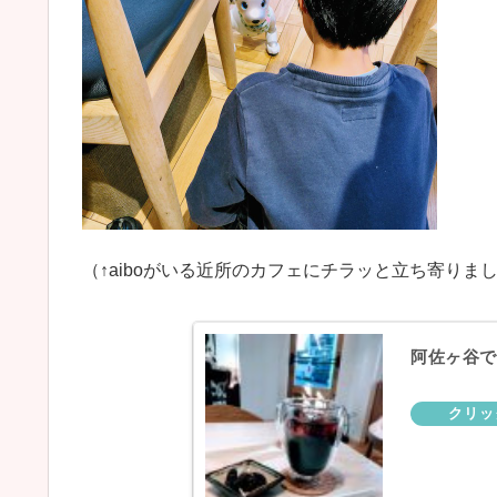
（↑aiboがいる近所のカフェにチラッと立ち寄りま
阿佐ヶ谷で