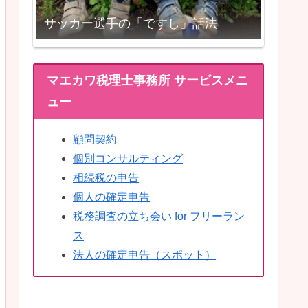
サッカー選手の「ですし」話法
マエカワ税理士事務所 サービスメニ
ュー
顧問契約
個別コンサルティング
相続税の申告
個人の確定申告
税務調査の立ち会い for フリーラン
ス
法人の確定申告（スポット）