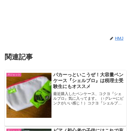
HMJ
関連記事
パカーっといこうぜ！大容量ペン
ガジェット
ケース『シェルブロ』は税理士受
験生にもオススメ
最近購入したペンケース、コクヨ『シェ
ルブロ』気に入ってます。（↑グレーにピ
ンクがいい感じ！）コクヨ『シェルブ
ロ』使い心地レビューコクヨの『シェル
プロ』、ペンケースです。筆箱とも言い
ますが、そういう言い方はもう通じない
のでしょうか？コクヨ ペ...
ピアノ初心者の子供にはこれで充
ガジェット