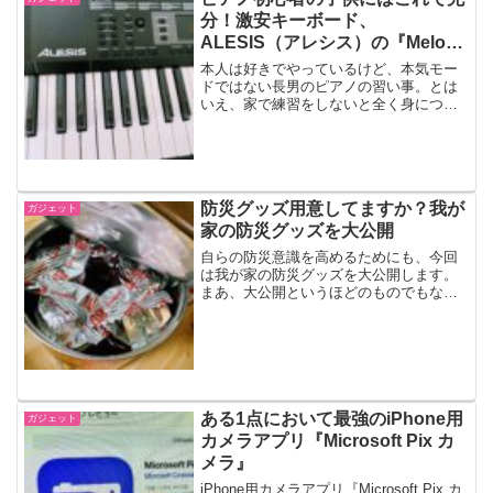
分！激安キーボード、
ALESIS（アレシス）の『Melody
61 MKII』
本人は好きでやっているけど、本気モー
ドではない長男のピアノの習い事。とは
いえ、家で練習をしないと全く身につか
ない・・・電子ピアノを買うかどうか迷
っていたところ、すごいキーボードセッ
トをみつけてしまいました。その名も、
ALESIS（アレシス）...
防災グッズ用意してますか？我が
ガジェット
家の防災グッズを大公開
自らの防災意識を高めるためにも、今回
は我が家の防災グッズを大公開します。
まあ、大公開というほどのものでもない
のですが。（高城剛さんのショップのポ
ーチ）いつも身につけている防災グッズ
高城剛さんポーチに、やはり高城剛さん
推薦のグッズを入れて、持...
ある1点において最強のiPhone用
ガジェット
カメラアプリ『Microsoft Pix カ
メラ』
iPhone用カメラアプリ『Microsoft Pix カ