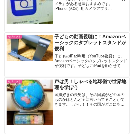
メラ』がある意味おすすめです。
iPhone（iOS）用カメラアプリ
『Microsoft Pix カメラ』『Microsoft Pix
カメラ』、シャッターを押すと何枚か
（何秒か？）撮...
子どもの動画視聴に！Amazonベ
ガジェット
ーシックのタブレットスタンドが
便利
子どものiPad利用（YouTube鑑賞）に、
Amazonベーシックのタブレットスタンド
が便利です。子どもにiPadを触らせては
いけない子どもたちそれぞれにiPadを与
えています。Kindle Fireでも充分だと思
うのですが、一度iPad...
声は男！しゃべる地球儀で世界地
ガジェット
理を学ぼう
国旗好きの長男は、その国旗がどの国の
ものかほとんど全部言い当てることがで
きます。しかし！！その国がどこにある
のかは全くわかっていません・・・そん
な7歳児に誕生日プレゼントとして地球儀
を送りました。しゃべる地球儀今回プレ
ゼントした地球儀は、『...