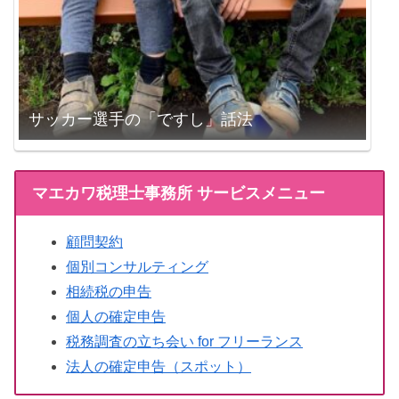
サッカー選手の「ですし」話法
マエカワ税理士事務所 サービスメニュー
顧問契約
個別コンサルティング
相続税の申告
個人の確定申告
税務調査の立ち会い for フリーランス
法人の確定申告（スポット）