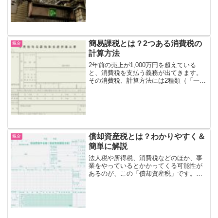
ます。それが「貸倒引当金」です。実際
に損したわけではない「貸倒...
簡易課税とは？2つある消費税の
税金
計算方法
2年前の売上が1,000万円を超えている
と、消費税を支払う義務が出てきます。
その消費税、計算方法には2種類（「一般
課税」と「簡易課税」）あって、どちら
か有利な方が選択可能です。有利な方と
は、つまり、納付する消費税が少なくな
る方の計算方法です...
償却資産税とは？わかりやすく＆
税金
簡単に解説
法人税や所得税、消費税などのほか、事
業をやっているとかかってくる可能性が
あるのが、この「償却資産税」です。償
却資産税とは償却資産税、「しょうきゃ
くしさんぜい」と読みます。減価償却資
産を持っている事業者に対してかかって
くる税金です。納付先は、...