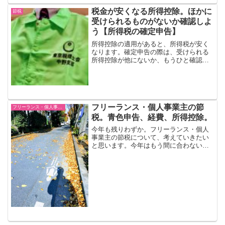
税金が安くなる所得控除。ほかに
節税
受けられるものがないか確認しよ
う【所得税の確定申告】
所得控除の適用があると、所得税が安く
なります。確定申告の際は、受けられる
所得控除が他にないか、もうひと確認し
てみましょう。今回は、案外忘れやすい
所得控除である、「寡婦、寡夫控除」、
「障害者控除」、「扶養控除」の3つにつ
いてみていきます。【参...
フリーランス・個人事業主の節
フリーランス・個人事業主
税。青色申告、経費、所得控除。
今年も残りわずか。フリーランス・個人
事業主の節税について、考えていきたい
と思います。今年はもう間に合わない部
分もいくつかありますが、そんな方は、
来年に向けて今から準備を始めましょ
う！青色申告何はともあれ、青色申告。
個人で事業を始めたら、青色...