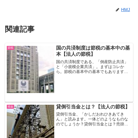
HMJ
関連記事
国の共済制度は節税の基本中の基
節税
本【法人の節税】
国の共済制度である、「倒産防止共済」
と「小規模企業共済」。まずはコレか
ら。節税の基本中の基本でもあります。↑
東京都庁倒産防止共済倒産防止共済（と
うさんぼうしきょうさい）。本来の目的
は、取引先の倒産による連鎖倒産を防止
するための保険です。もち...
貸倒引当金とは？【法人の節税】
税金
貸倒引当金、「かしだおれひきあてき
ん」と読みます。一体どのようなものな
のでしょうか？貸倒引当金とは？売掛金
などの債権について、回収できないであ
ろう金額の見積もり計上が認められてい