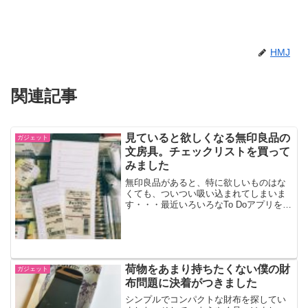
HMJ
関連記事
見ていると欲しくなる無印良品の
ガジェット
文房具。チェックリストを買って
みました
無印良品があると、特に欲しいものはな
くても、ついつい吸い込まれてしまいま
す・・・最近いろいろなTo Doアプリをお
試し中なのですが、日々のタスク管理が
あまりうまくいっていません。そこで、
原始的な紙のチェックリストを試してみ
ることにしました。
荷物をあまり持ちたくない僕の財
ガジェット
布問題に決着がつきました
シンプルでコンパクトな財布を探してい