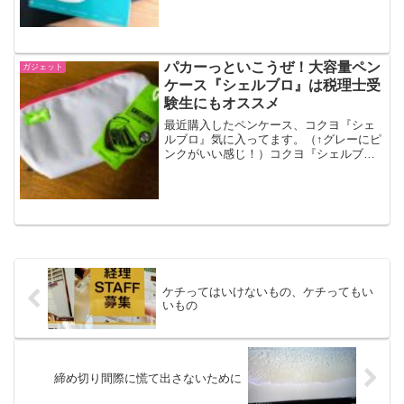
書きをする機会はかなり減ってきていま
す。それでも、手書きの方がしっくりき
たり、手っ取り早いこ...
パカーっといこうぜ！大容量ペン
ガジェット
ケース『シェルブロ』は税理士受
験生にもオススメ
最近購入したペンケース、コクヨ『シェ
ルブロ』気に入ってます。（↑グレーにピ
ンクがいい感じ！）コクヨ『シェルブ
ロ』使い心地レビューコクヨの『シェル
プロ』、ペンケースです。筆箱とも言い
ますが、そういう言い方はもう通じない
のでしょうか？コクヨ ペ...
ケチってはいけないもの、ケチってもい
いもの
締め切り間際に慌て出さないために