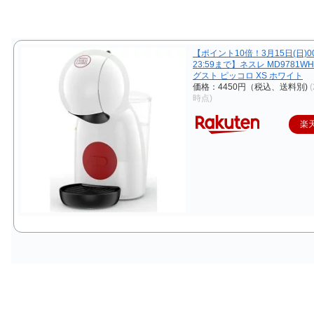
【ポイント10倍！3月15日(日)00
23:59まで】ネスレ MD9781W
グスト ピッコロ XS ホワイト
価格：4450円（税込、送料別)
(
時点)
楽