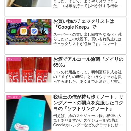
ました。そして、ようやく見つけまし
た。（財布を持ってお出かけする機会が
ない状況ではありますが）どの財布にす
べきか問題の答えは財布を持たないとい
うことだった持ち物を最小限にしたい。
お買い物のチェックリストは
ガジェット
だから財布もコンパクトなも...
『Google Keep』で
スーパーへの買い出し回数をなるべく減
らしたいこの状況下、買いもれ防止には
チェックリストが必須です。スマートフ
ォンと『Google Keep』で、スーパーマ
ーケット滞在時間を縮めましょう。
『Google Keep』でできること『Google
お酒でアルコール除菌『メイリの
ガジェット
...
65%』
アレの代用品として、明利酒類株式会社
の『メイリの65%』というウォッカを買
ってみました。あくまでお酒だけど察し
てね、という商品空前のマスク不足に、
空前の除菌アルコール不足。どこのドラ
ッグストアでも品切れ状態が続いている
税理士の俺が持ち歩くノート、リ
ガジェット
ようです。マスクにいた...
ングノートの弱点を克服したコク
ヨの『ソフトリングノート』
例えば、紙のスケジュール帳。根強い人
気もありますが、スケジュール管理は
Googleカレンダーなどのクラウドに移行
した人が多いでしょう。そんなわけで手