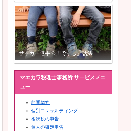
サッカー選手の「ですし」話法
マエカワ税理士事務所 サービスメニ
ュー
顧問契約
個別コンサルティング
相続税の申告
個人の確定申告