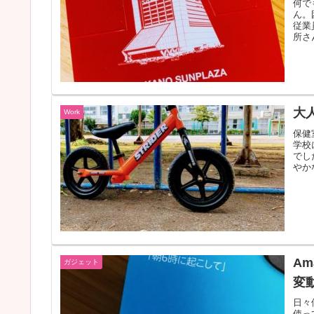
何で
ん。
従業
所さ
大
Work
保健
学校
でし
やか
A
ガジェット
変
日々
使っ