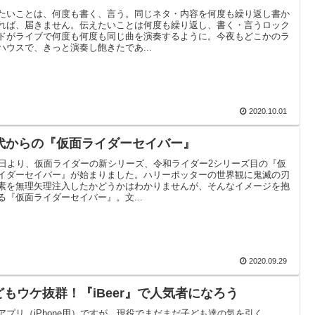
たいことは、何度も書く、言う。同じネタ・内容を何度も繰り返し書か
れば、届きません。伝えたいことは何度も繰り返し、書く・言うロック
ドがライブで何度も何度も同じ曲を演奏するように。今夜もどこかのラ
ハウスで、きっと演奏し飽きたであ...
2020.10.01
0代からの『仮面ライダーセイバー』
6日より、仮面ライダーの新シリーズ、令和ライダー2シリーズ目の『仮
イダーセイバー』が始まりました。ハリーポッターの世界観に鬼滅の刃
素を無理矢理注入したかどうかはわかりませんが、そんなイメージを抱
る『仮面ライダーセイバー』。文...
2020.09.29
どもウケ抜群！『iBeer』で人気者になろう
アプリ（iPhone用）ですが、現役でまだまだ子ども達の気を引く