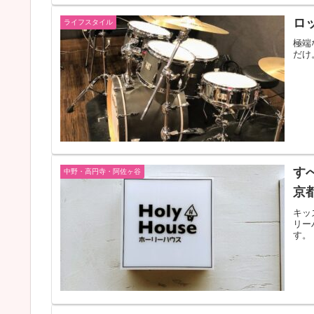
ロ
ライフスタイル
極端
だけ
す
中野・高円寺・阿佐ヶ谷
京
キッ
リー
す。