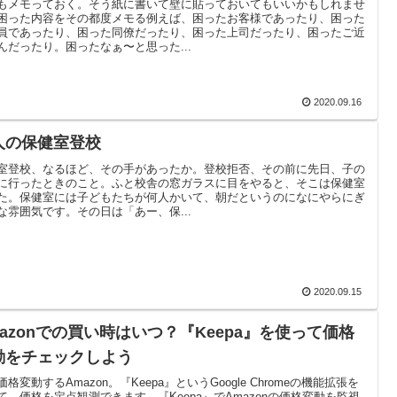
もメモっておく。そう紙に書いて壁に貼っておいてもいいかもしれませ
困った内容をその都度メモる例えば、困ったお客様であったり、困った
員であったり、困った同僚だったり、困った上司だったり、困ったご近
んだったり。困ったなぁ〜と思った...
2020.09.16
人の保健室登校
室登校、なるほど、その手があったか。登校拒否、その前に先日、子の
に行ったときのこと。ふと校舎の窓ガラスに目をやると、そこは保健室
た。保健室には子どもたちが何人かいて、朝だというのになにやらにぎ
な雰囲気です。その日は「あー、保...
2020.09.15
mazonでの買い時はいつ？『Keepa』を使って価格
動をチェックしよう
価格変動するAmazon。『Keepa』というGoogle Chromeの機能拡張を
て、価格を定点観測できます。『Keepa』でAmazonの価格変動を監視