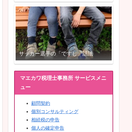
サッカー選手の「ですし」話法
マエカワ税理士事務所 サービスメニ
ュー
顧問契約
個別コンサルティング
相続税の申告
個人の確定申告