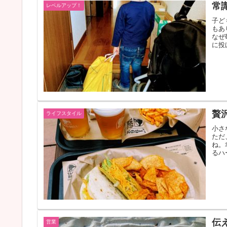
常
レベルアップ！
子ど
もあ
なぜ
に投
贅
ライフスタイル
小さ
ただ
ね。
るハ
伝
営業