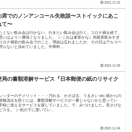
2021.11.22
の席でのノンアンコール失敗談〜ストイックにあこ
れて〜
たくない飲み会は行かない、行きたい飲み会は行く。コロナ禍を経て、
思いはより一層強くなりました。（↑これは麦茶かな）烏龍茶飲みすぎ
コロナ禍前の飲み会でのこと。理由は忘れましたが、その日はアルコー
摂らないと決めていました。中華料...
2021.11.05
便局の書類溶解サービス『日本郵便の紙のリサイク
』
レッダーのデメリット・・・汚れる、かさばる、うるさい etc.紙からの
情報流出を防ぐには、書類溶解サービスが一番じゃないかと思ってい
手軽に使えるサービスを探していました。で、みつけました。良さげな
ビスを。（↑机の下に置いてい...
2021.11.04