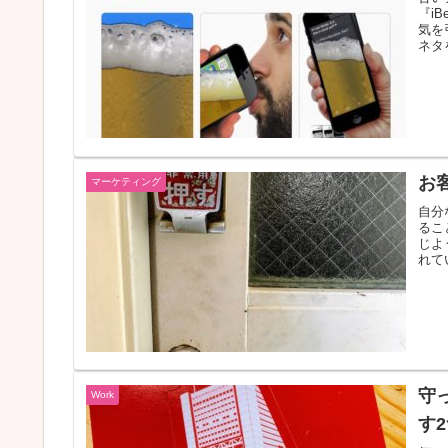
『i
気を
ネタ
お
マーケティング
自分
るこ
じよ
れて
守
Work
す