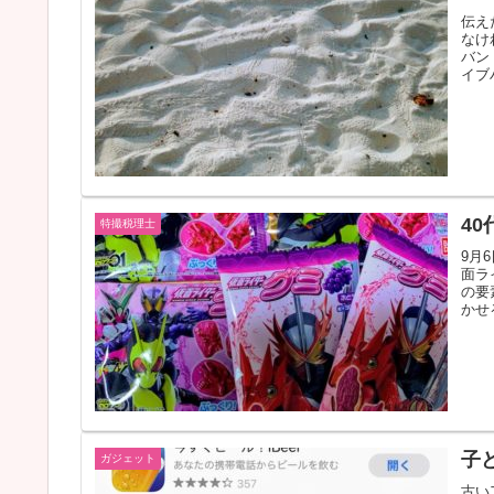
伝え
なけ
バン
イブ
4
特撮税理士
9月
面ラ
の要
かせ
子
ガジェット
古い