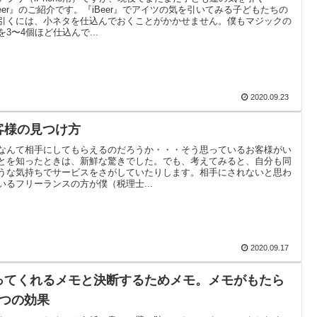
Beer』のご紹介です。『iBeer』でアイツの気を引いてみる子どもたちの
引くには、小ネタを仕込んでおくことがかかせません。僕もマジックの
を3〜4個ほど仕込んで...
2020.09.23
客様の見つけ方
なんて相手にしてもらえるのだろうか・・・そう思っているお客様がい
とを知ったときは、新鮮な驚きでした。でも、考えてみると、自分も同
うな気持ちでサービスをさがしていたりします。相手にされないと思わ
いるフリーランスの方が僕（税理士...
2020.09.17
ってくれるメモと決断するためメモ。メモがもたら
2つの効果