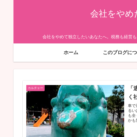
会社をやめ
会社をやめて独立したいあなたへ。税務も経営も
ホーム
このブログにつ
「
カルチャー
く
車で
るい
も全
かも