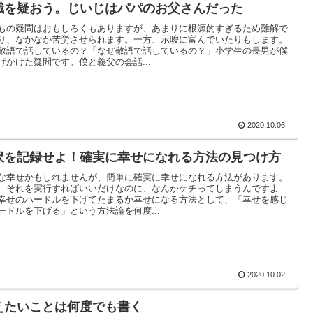
識を疑おう。じいじはパパのお父さんだった
もの疑問はおもしろくもありますが、あまりに根源的すぎるため難解で
り、なかなか苦労させられます。一方、示唆に富んでいたりもします。
敬語で話しているの？「なぜ敬語で話しているの？」小学生の長男が僕
げかけた疑問です。僕と義父の会話...
2020.10.06
沢を記録せよ！確実に幸せになれる方法の見つけ方
な幸せかもしれませんが、簡単に確実に幸せになれる方法があります。
、それを実行すればいいだけなのに、なんかケチってしまうんですよ
幸せのハードルを下げてたまるか幸せになる方法として、「幸せを感じ
ードルを下げる」という方法論を何度...
2020.10.02
えたいことは何度でも書く