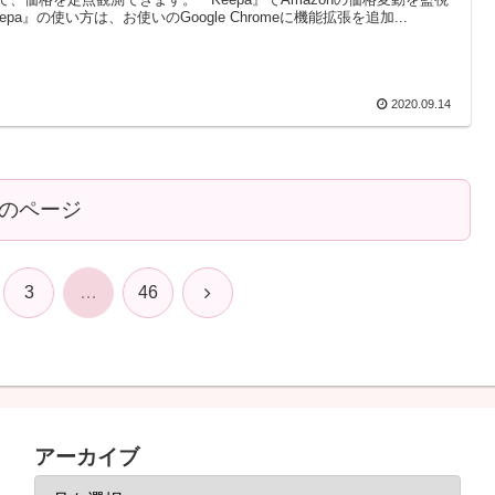
epa』の使い方は、お使いのGoogle Chromeに機能拡張を追加...
2020.09.14
のページ
次
3
…
46
へ
アーカイブ