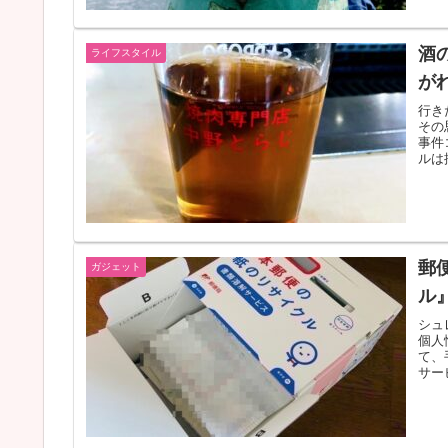
酒
ライフスタイル
が
行き
その
事件
ルは
郵
ガジェット
ル
シュ
個人
て、
サー