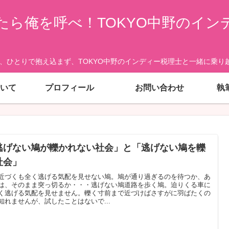
たら俺を呼べ！TOKYO中野のイン
、ひとりで抱え込まず、TOKYO中野のインディー税理士と一緒に乗り越
いて
プロフィール
お問い合わせ
執
逃げない鳩が轢かれない社会」と「逃げない鳩を轢
社会」
近づくも全く逃げる気配を見せない鳩。鳩が通り過ぎるのを待つか、あ
は、そのまま突っ切るか・・・逃げない鳩道路を歩く鳩。迫りくる車に
く逃げる気配を見せません。轢く寸前まで近づけばさすがに羽ばたくの
知れませんが、試したことはないで...